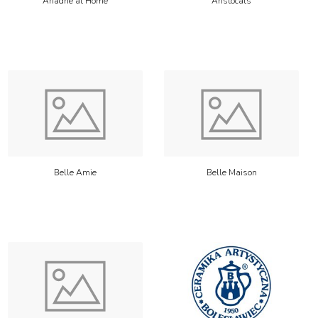
Ariadne at Home
Aristocats
Belle Amie
Belle Maison