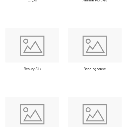
17;30
Animal Pictures
Beauty Silk
Beddinghouse