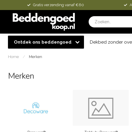
Gratis verzending vanaf €60
A
Ontdek ons beddengoed
Dekbed zonder ove
Home
/
Merken
Merken