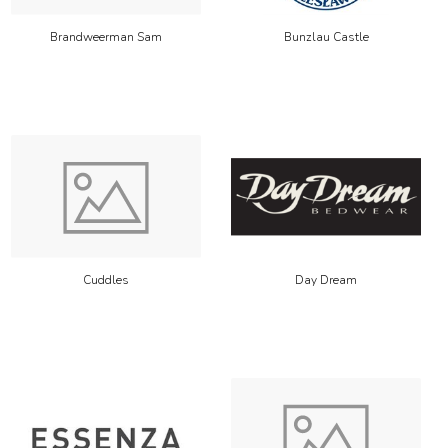
Brandweerman Sam
Bunzlau Castle
Cuddles
Day Dream