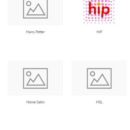
Harry Potter
HiP
Home Satin
HSL