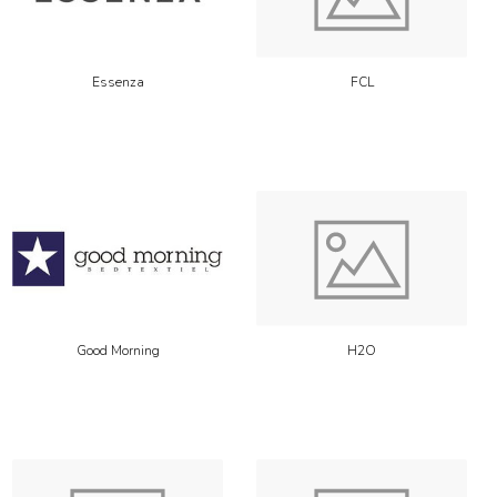
Essenza
FCL
Good Morning
H2O