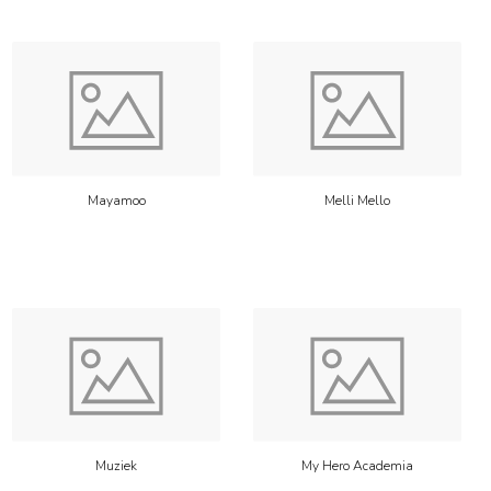
Mayamoo
Melli Mello
Muziek
My Hero Academia