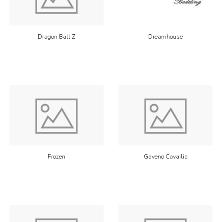
Dragon Ball Z
Dreamhouse
Frozen
Gaveno Cavailia