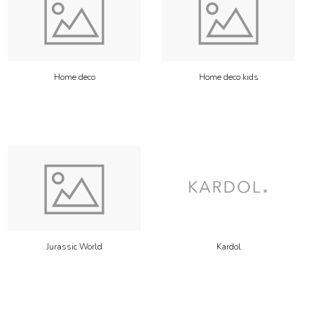
Home deco
Home deco kids
Jurassic World
Kardol