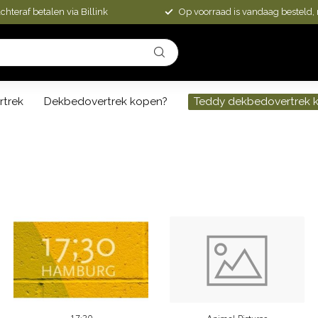
chteraf betalen via Billink
Op voorraad is vandaag besteld,
rtrek
Dekbedovertrek kopen?
Teddy dekbedovertrek 