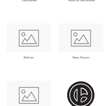
.Decoware®
.Teddy by Decoware®
Batman
Beau Maison