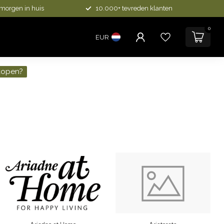
 morgen in huis
10.000+ tevreden klanten
0
EUR
kopen?