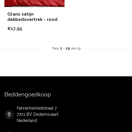
Glans satijn
dekbedovertrek - rood
€17,95
Toon
1
-
19
van 19
Beddengoedkoop
Fahrenhenheitstraat 7
7701 BV Dedemsvaart
Nederland