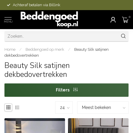
Achteraf betalen via Billink
0
MENU
Home
/
Beddengoed op merk
/
Beauty Silk satijnen
dekbedovertrekken
Beauty Silk satijnen
dekbedovertrekken
Filters