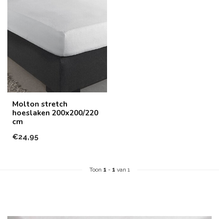
Molton stretch
hoeslaken 200x200/220
cm
€24,95
Toon
1
-
1
van 1