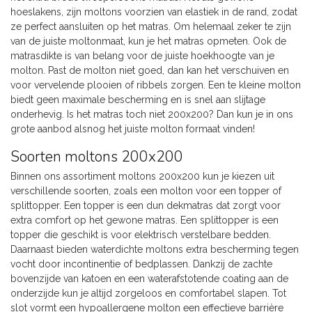
hoeslakens, zijn moltons voorzien van elastiek in de rand, zodat
ze perfect aansluiten op het matras. Om helemaal zeker te zijn
van de juiste moltonmaat, kun je het matras opmeten. Ook de
matrasdikte is van belang voor de juiste hoekhoogte van je
molton. Past de molton niet goed, dan kan het verschuiven en
voor vervelende plooien of ribbels zorgen. Een te kleine molton
biedt geen maximale bescherming en is snel aan slijtage
onderhevig. Is het matras toch niet 200x200? Dan kun je in ons
grote aanbod alsnog het juiste molton formaat vinden!
Soorten moltons 200x200
Binnen ons assortiment moltons 200x200 kun je kiezen uit
verschillende soorten, zoals een molton voor een topper of
splittopper. Een topper is een dun dekmatras dat zorgt voor
extra comfort op het gewone matras. Een splittopper is een
topper die geschikt is voor elektrisch verstelbare bedden.
Daarnaast bieden waterdichte moltons extra bescherming tegen
vocht door incontinentie of bedplassen. Dankzij de zachte
bovenzijde van katoen en een waterafstotende coating aan de
onderzijde kun je altijd zorgeloos en comfortabel slapen. Tot
slot vormt een hypoallergene molton een effectieve barrière