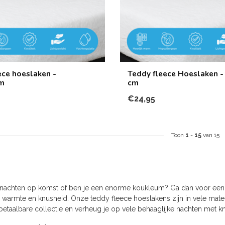
ece hoeslaken -
Teddy fleece Hoeslaken -
m
cm
€24,95
Toon
1
-
15
van 15
e nachten op komst of ben je een enorme koukleum? Ga dan voor ee
e warmte en knusheid. Onze teddy fleece hoeslakens zijn in vele maten
etaalbare collectie en verheug je op vele behaaglijke nachten met kn