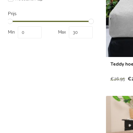
Prijs
Min
Max
Teddy hoes
€2
€26,95