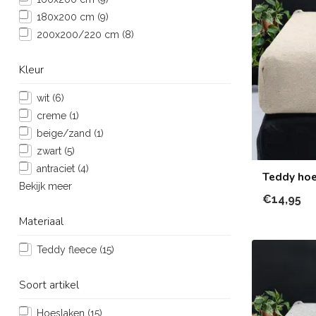
180x200 cm
(9)
200x200/220 cm
(8)
Kleur
wit
(6)
creme
(1)
beige/zand
(1)
zwart
(5)
antraciet
(4)
Teddy hoe
Bekijk meer
€14,95
Materiaal
Teddy fleece
(15)
Soort artikel
Hoeslaken
(15)