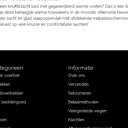
een knuffelzacht bed met gegarandeerd warme voeten? Dan is een ted
 je deze behaaglijk warme hoeslakens in de mooiste, sfeervolle kleuren
een zacht en glad slaapoppervlak met uitstekende matrasbescherming
 alvast op vele knusse en comfortabele nachten!
ategorieën
Informatie
r overtrek
Over ons
ekken
Verzenden
dovertrekken
Retourneren
r beddengoed
Betaalmethoden
Veelgestelde vragen
ssen
Klachten