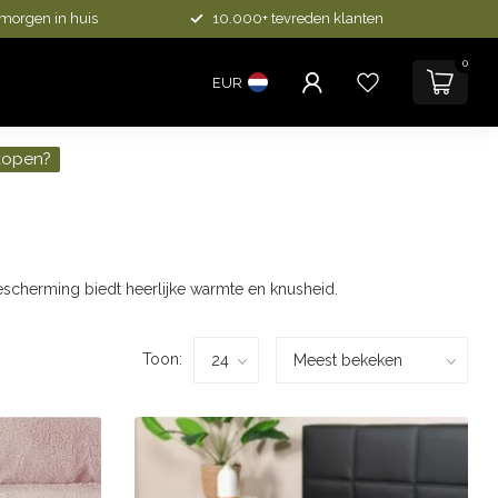
 morgen in huis
10.000+ tevreden klanten
0
EUR
kopen?
scherming biedt heerlijke warmte en knusheid.
Toon: