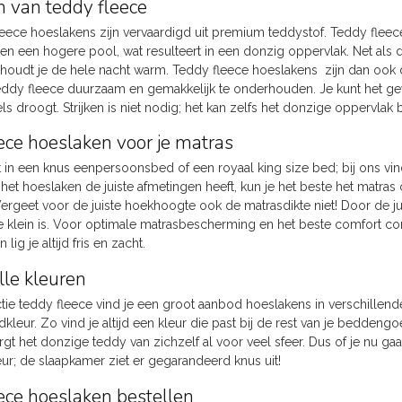
 van teddy fleece
eece hoeslakens zijn vervaardigd uit premium teddystof. Teddy fleece
n een hogere pool, wat resulteert in een donzig oppervlak. Net als 
oudt je de hele nacht warm. Teddy fleece hoeslakens zijn dan ook de
teddy fleece duurzaam en gemakkelijk te onderhouden. Je kunt het 
s droogt. Strijken is niet nodig; het kan zelfs het donzige oppervlak
ece hoeslaken voor je matras
t in een knus eenpersoonsbed of een royaal king size bed; bij ons vin
t het hoeslaken de juiste afmetingen heeft, kun je het beste het matr
 Vergeet voor de juiste hoekhoogte ook de matrasdikte niet! Door de ju
 te klein is. Voor optimale matrasbescherming en het beste comfort co
lig je altijd fris en zacht.
lle kleuren
tie teddy fleece vind je een groot aanbod hoeslakens in verschillend
leur. Zo vind je altijd een kleur die past bij de rest van je beddeng
gt het donzige teddy van zichzelf al voor veel sfeer. Dus of je nu g
eur; de slaapkamer ziet er gegarandeerd knus uit!
ece hoeslaken bestellen