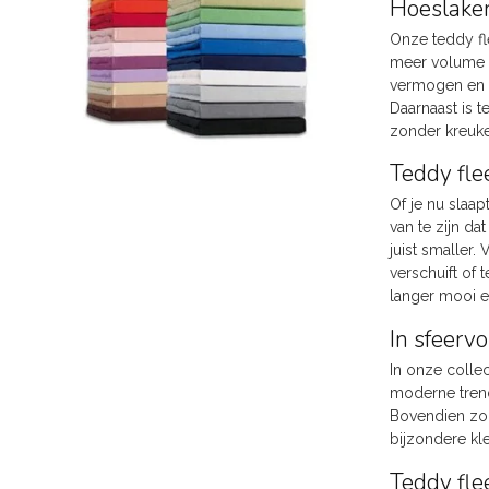
Hoeslaken
Onze teddy fl
meer volume e
vermogen en h
Daarnaast is 
zonder kreukel
Teddy fle
Of je nu slaap
van te zijn da
juist smaller.
verschuift of
langer mooi en 
In sfeervo
In onze collec
moderne trendk
Bovendien zor
bijzondere kl
Teddy fle