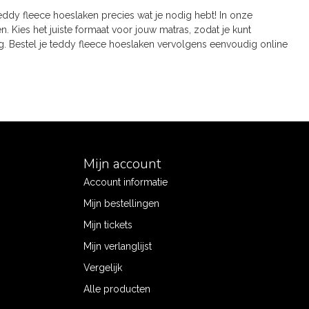
dy fleece hoeslaken precies wat je nodig hebt! In onze
. Kies het juiste formaat voor jouw matras, zodat je kunt
. Bestel je teddy fleece hoeslaken vervolgens eenvoudig online
Mijn account
Account informatie
Mijn bestellingen
Mijn tickets
Mijn verlanglijst
Vergelijk
Alle producten