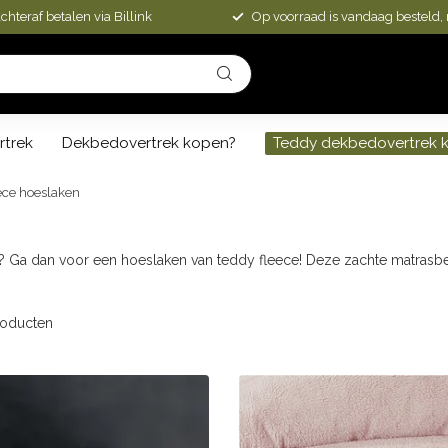
chteraf betalen via Billink
Op voorraad is vandaag besteld,
rtrek
Dekbedovertrek kopen?
Teddy dekbedovertrek 
ece hoeslaken
 Ga dan voor een hoeslaken van teddy fleece! Deze zachte matrasbe
oducten