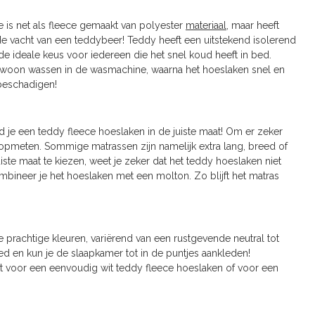
 is net als fleece gemaakt van polyester
materiaal
, maar heeft
de vacht van een teddybeer! Teddy heeft een uitstekend isolerend
 ideale keus voor iedereen die het snel koud heeft in bed.
gewoon wassen in de wasmachine, waarna het hoeslaken snel en
 beschadigen!
d je een teddy fleece hoeslaken in de juiste maat! Om er zeker
as opmeten. Sommige matrassen zijn namelijk extra lang, breed of
iste maat te kiezen, weet je zeker dat het teddy hoeslaken niet
mbineer je het hoeslaken met een molton. Zo blijft het matras
e prachtige kleuren, variërend van een rustgevende neutral tot
oed en kun je de slaapkamer tot in de puntjes aankleden!
aat voor een eenvoudig wit teddy fleece hoeslaken of voor een