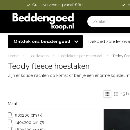
Gratis verzending vanaf €60
A
Ontdek ons beddengoed
Dekbed zonder ove
Home
/
Hoeslakens
/
Hoeslakens per materiaal
/
Teddy fle
Teddy fleece hoeslaken
Zijn er koude nachten op komst of ben je een enorme koukleum?
15
Pr
Maat
90x200 cm
(7)
140x200 cm
(7)
160x200 cm
(9)