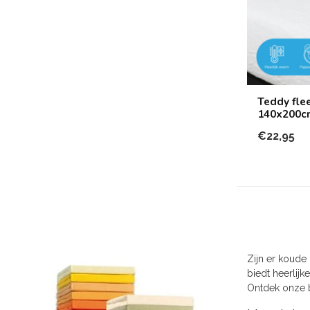
Teddy fle
140x200c
€22,95
Zijn er koud
biedt heerlijk
Ontdek onze b