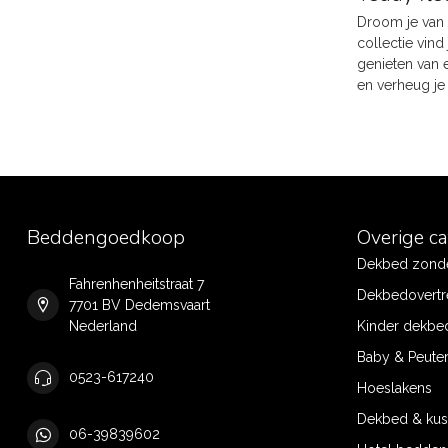
Droom je van 
collectie vind
genieten van 
en verheug je
Beddengoedkoop
Overige c
Dekbed zonde
Fahrenhenheitstraat 7
Dekbedovertr
7701 BV Dedemsvaart
Nederland
Kinder dekbe
Baby & Peute
0523-617240
Hoeslakens
Dekbed & ku
06-39839602