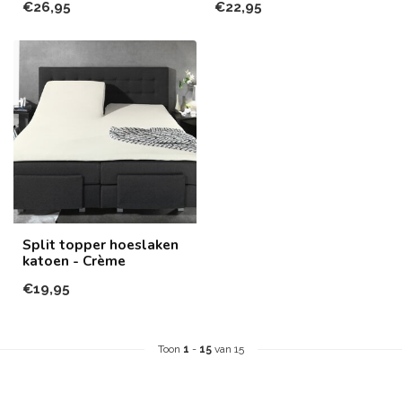
€26,95
€22,95
Split topper hoeslaken
katoen - Crème
€19,95
Toon
1
-
15
van 15