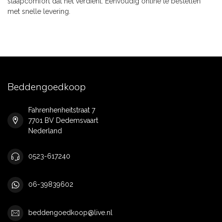
slaapcomfort dat het verdient. Eenvoudig online te bestellen
met snelle levering.
Beddengoedkoop
Fahrenhenheitstraat 7
7701 BV Dedemsvaart
Nederland
0523-617240
06-39839602
beddengoedkoop@live.nl