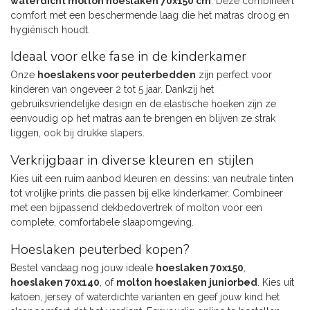
waterdicht molton hoeslaken 70x150 cm
. Deze combineert
comfort met een beschermende laag die het matras droog en
hygiënisch houdt.
Ideaal voor elke fase in de kinderkamer
Onze
hoeslakens voor peuterbedden
zijn perfect voor
kinderen van ongeveer 2 tot 5 jaar. Dankzij het
gebruiksvriendelijke design en de elastische hoeken zijn ze
eenvoudig op het matras aan te brengen en blijven ze strak
liggen, ook bij drukke slapers.
Verkrijgbaar in diverse kleuren en stijlen
Kies uit een ruim aanbod kleuren en dessins: van neutrale tinten
tot vrolijke prints die passen bij elke kinderkamer. Combineer
met een bijpassend dekbedovertrek of molton voor een
complete, comfortabele slaapomgeving.
Hoeslaken peuterbed kopen?
Bestel vandaag nog jouw ideale
hoeslaken 70x150
,
hoeslaken 70x140
, of
molton hoeslaken juniorbed
. Kies uit
katoen, jersey of waterdichte varianten en geef jouw kind het