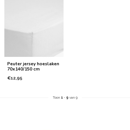
Peuter jersey hoeslaken
70x140/150 cm
€12,95
Toon
1
-
9
van 9