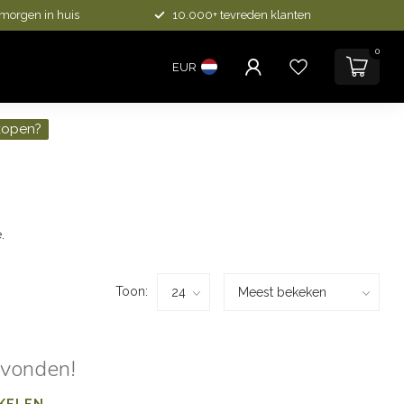
 morgen in huis
10.000+ tevreden klanten
0
EUR
kopen?
.
Toon:
evonden!
KELEN