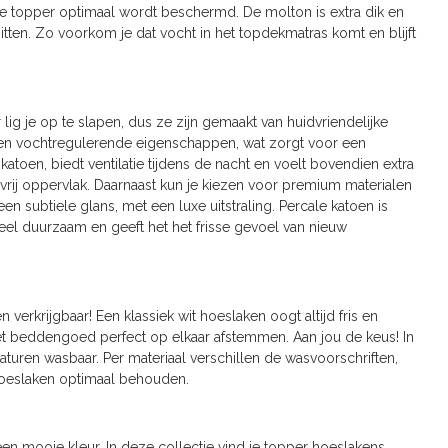
je topper optimaal wordt beschermd. De molton is extra dik en
itten. Zo voorkom je dat vocht in het topdekmatras komt en blijft
ig je op te slapen, dus ze zijn gemaakt van huidvriendelijke
en vochtregulerende eigenschappen, wat zorgt voor een
toen, biedt ventilatie tijdens de nacht en voelt bovendien extra
vrij oppervlak. Daarnaast kun je kiezen voor premium materialen
en subtiele glans, met een luxe uitstraling. Percale katoen is
heel duurzaam en geeft het het frisse gevoel van nieuw
verkrijgbaar! Een klassiek wit hoeslaken oogt altijd fris en
het beddengoed perfect op elkaar afstemmen. Aan jou de keus! In
uren wasbaar. Per materiaal verschillen de wasvoorschriften,
r hoeslaken optimaal behouden.
 een mooie kleur. In deze collectie vind je topper hoeslakens