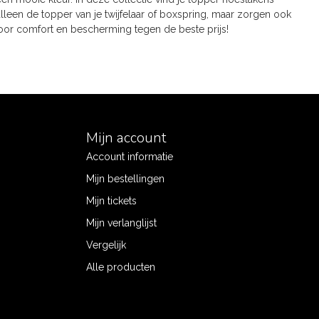
leen de topper van je twijfelaar of boxspring, maar zorgen ook
oor comfort en bescherming tegen de beste prijs!
Mijn account
Account informatie
Mijn bestellingen
Mijn tickets
Mijn verlanglijst
Vergelijk
Alle producten