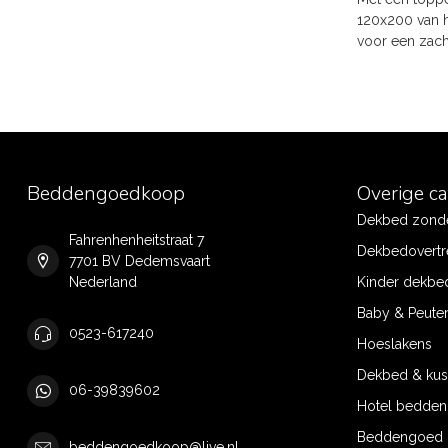
120x200 van h
voor een zach
Beddengoedkoop
Overige c
Dekbed zonde
Fahrenhenheitstraat 7
Dekbedovertr
7701 BV Dedemsvaart
Nederland
Kinder dekbe
Baby & Peute
0523-617240
Hoeslakens
Dekbed & ku
06-39839602
Hotel bedde
Beddengoed 
beddengoedkoop@live.nl