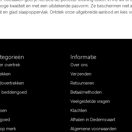
oge kwaliteit en met een uitstekende pasvorm. Ze beschermen niet al
t en glad slaapoppervlak. Ontdek onze uitgebreide aanbod en kies v
ategorieën
Informatie
r overtrek
Over ons
ekken
Verzenden
dovertrekken
Retourneren
r beddengoed
Betaalmethoden
Veelgestelde vragen
ssen
Klachten
ngoed
Afhalen in Dedemsvaart
op merk
Algemene voorwaarden