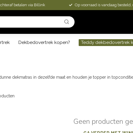
chteraf betalen via Billink
Op voorraad is vandaag besteld,
rtrek
Dekbedovertrek kopen?
Teddy dekbedovertrek 
unne dekmatras in dezelfde maat en houden je topper in topconditie
oducten
Geen producten g
GA VERDER MET WIN