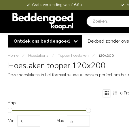
Gratis verzending vanaf €60
A
Ontdek ons beddengoed
Dekbed zonder ove
Home
/
Hoeslakens
/
Topper hoeslaken
/
120x200
Hoeslaken topper 120x200
Deze hoeslakens in het formaat 120x200 passen perfect om het d
0
Pr
Prijs
Min
Max