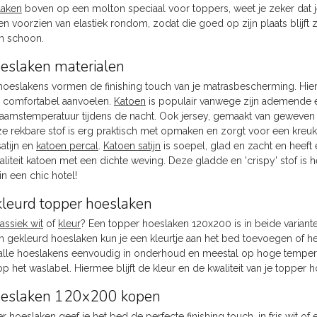
laken
boven op een molton speciaal voor toppers, weet je zeker dat 
 voorzien van elastiek rondom, zodat die goed op zijn plaats blijft z
 en schoon.
eslaken materialen
oeslakens vormen de finishing touch van je matrasbescherming. Hier l
 comfortabel aanvoelen.
Katoen
is populair vanwege zijn ademende 
haamstemperatuur tijdens de nacht. Ook jersey, gemaakt van geweven ka
ze rekbare stof is erg praktisch met opmaken en zorgt voor een kreuk
atijn en
katoen percal
.
Katoen satijn
is soepel, glad en zacht en heeft e
liteit katoen met een dichte weving. Deze gladde en 'crispy' stof is 
 een chic hotel!
kleurd topper hoeslaken
assiek wit
of
kleur
? Een topper hoeslaken 120x200 is in beide varianten 
en gekleurd hoeslaken kun je een kleurtje aan het bed toevoegen of 
n alle hoeslakens eenvoudig in onderhoud en meestal op hoge temperat
d op het waslabel. Hiermee blijft de kleur en de kwaliteit van je toppe
oeslaken 120x200 kopen
 hoeslaken geef je het bed de perfecte finishing touch, in fris wit of