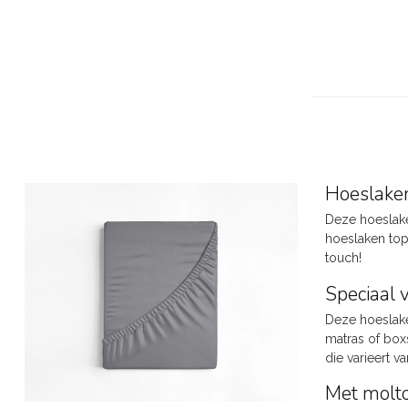
Hoeslake
Deze hoeslake
hoeslaken topp
touch!
Speciaal 
Deze hoeslake
matras of box
die varieert v
Met molto