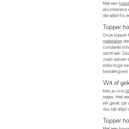
Met een
hoes
absorberend en
die altijd fris
Topper ho
Onze topper h
materialen
die
constante lic
zacht aan. De
zoals katoen s
extra hoge kwa
beddengoed in
Wit of ge
Kies je voor
kl
netjes. Met e
elk geval zij
dus kijk altij
Topper h
Met een topper