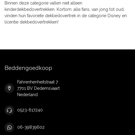
Binnen deze categorie vallen niet alleen
kinderdekbedovertrekken. Kortom: alle fans, van jong tot oud,
vinden hun favoriete dekbedovertrek in de categorie Disney en
licentie dekbedovertrekken!
Beddengoedkoop
Fahrenhenheitstraat 7
7701 BV Dedemsvaart
Nederland
0523-617240
06-39839602