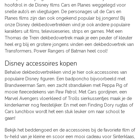
hoofdrol in de Disney films Cars en Planes weggelegd voor
snelle auto’s en vliegtuigen. De personages uit de Cars en
Planes films zijn dan ook ongekend populair bij jongens! Bij
onze Disney dekbedovertrekken vind je ook andere populaire
karakters uit films, televisieseries, strips en games. Met een
Thomas de Trein dekbedovertrek maak je een peuter of kleuter
heel erg blij en grotere jongens vinden een dekbedovertrek van
Transformers, Power Rangers of Batman heel cool!
Disney accessoires kopen
Behalve dekbedovertrekken vind je hier ook accessoires van
populaire Disney figuren. Een badponcho bijvoorbeeld met
Brandweerman Sam, een zacht strandlaken met Peppa Pig of
mooie fleecedekens van Paw Patrol. Met Cars gordijnen, een
Marvel Avengers vloerkleed of Trolls sierkussentjes maak je de
kinderkamer nog feestelijker. En met een Finding Dory rugtas of
Cars lunchbox wordt het een stuk leuker om naar school te
gaan!
Bekijk het beddengoed en de accessoires bij de favoriete film of
tv-held van je kleine en scoor een mooi cadeau voor Sinterklaas,