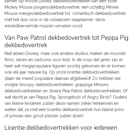
samen op mooie Disney dekbedovertrekken.Van een stoer
Mickey Mouse jongensdekbedovertrek, een schattig Minnie
Mouse meisjesdekbedovertrek tot romantisch dekbedovertrek
met het duo voor in de volwassen slaapkamer: deze
wereldberoemde muizen vervelen nooit.
Van Paw Patrol dekbedovertrek tot Peppa Pig
dekbedovertrek
Niet alleen Disney, maar ook andere studios maken de mooiste
films, series en cartoons voor kids. In de loop der jaren zijn er
heel wat megapopulaire figuren voorbij gekomen en er komen
ook elk jaar nieuwe bij. Op onze licentie dekbedovertrekken
staan de meest populaire daarvan afgebeeld! Zo hebben we
vrolijke Snoopy dekbedovertrekken, grappige Minions
dekbedovertrekken en stoere Paw Patrol dekbedovertrekken. Of
wat dacht je van Peppa Pig, Spongebob of Angry Birds? Ouders
van kleine kinderen zullen deze namen zeker herkennen en
weten dat ze met een licentie dekbedovertrek hun kleine prins
of prinses een groot plezier zullen doen!
Licentie dekbedovertrekken voor iedereen