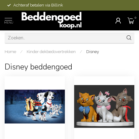
Op voorraad is vandaag besteld, morgen in huis
0
MENU
Home
/
Kinder dekbedovertrekken
/
Disney
Disney beddengoed