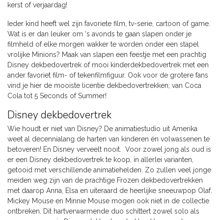
kerst of verjaardag!
Ieder kind heeft wel zijn favoriete film, tv-serie, cartoon of game.
Wat is er dan leuker om ‘s avonds te gaan slapen onder je
filmheld of elke morgen wakker te worden onder een stapel
vrolijke Minions? Maak van slapen een feestje met een prachtig
Disney dekbedovertrek of mooi kinderdekbedovertrek met een
ander favoriet film- of tekenfilmfiguur. Ook voor de grotere fans
vind je hier de mooiste licentie dekbedovertrekken; van Coca
Cola tot 5 Seconds of Summer!
Disney dekbedovertrek
Wie houdt er niet van Disney? De animatiestudio uit Amerika
weet al decennialang de harten van kinderen én volwassenen te
betoveren! En Disney verveelt nooit. Voor zowel jong als oud is
er een Disney dekbedovertrek te koop, in allerlei varianten,
getooid met verschillende animatiehelden. Zo zullen veel jonge
meiden weg zijn van de prachtige Frozen dekbedovertrekken
met daarop Anna, Elsa en uiteraard de heerlijke sneeuwpop Olaf.
Mickey Mouse en Minnie Mouse mogen ook niet in de collectie
ontbreken. Dit hartverwarmende duo schittert zowel solo als