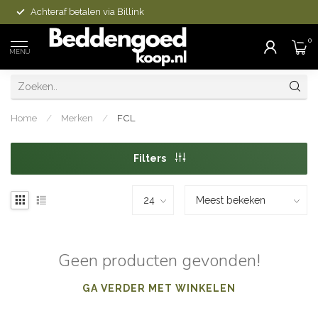
Achteraf betalen via Billink
0
MENU
Home
/
Merken
/
FCL
Filters
Geen producten gevonden!
GA VERDER MET WINKELEN