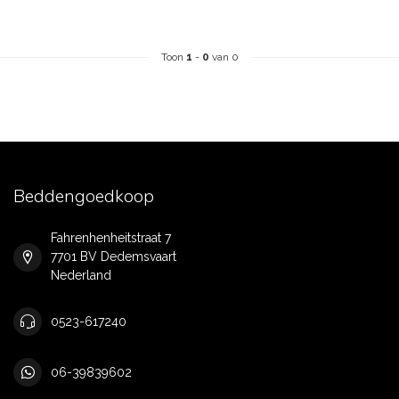
Toon
1
-
0
van 0
Beddengoedkoop
Fahrenhenheitstraat 7
7701 BV Dedemsvaart
Nederland
0523-617240
06-39839602