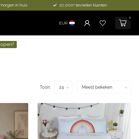
 morgen in huis
10.000+ tevreden klanten
0
EUR
kopen?
Toon: