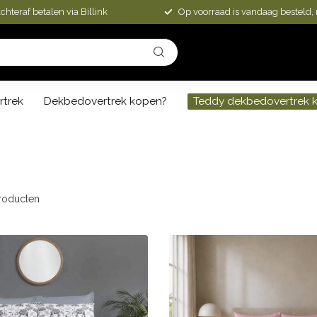
chteraf betalen via Billink
Op voorraad is vandaag besteld,
rtrek
Dekbedovertrek kopen?
Teddy dekbedovertrek 
roducten