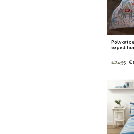
Polykatoe
expeditio
€
€24,95