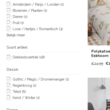
Amsterdam / Parijs / Londen
(1)
Bloemen / Planten
(1)
Dieren
(1)
Fruit
(1)
Love / Hartjes / Romantisch
(3)
Bekijk meer
Soort artikel
Polykatoe
Eekhoorn 
Dekbedovertrek
(18)
€
€24,95
Dessin.
Gothic / Magic / Dromenvanger
(1)
Regenboog
(1)
Tekst
(6)
Kerst / Winter
(1)
Dieren