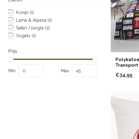
Konijn
(1)
Lama & Alpaca
(1)
Safari /Jungle
(2)
Vogels
(1)
Prijs
Polykatoe
Transport
Min
Max
€34,95