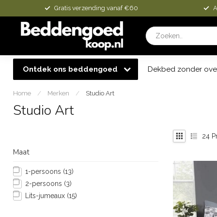
Gratis verzending vanaf €60
A
Ontdek ons beddengoed
Dekbed zonder ove
Home
/
Merken
/
Studio Art
Studio Art
24
P
Maat
1-persoons
(13)
2-persoons
(3)
Lits-jumeaux
(15)