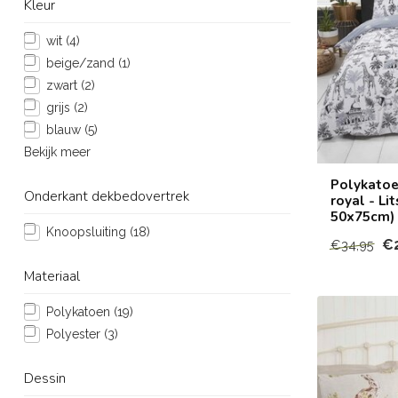
Kleur
wit
(4)
beige/zand
(1)
zwart
(2)
grijs
(2)
blauw
(5)
Bekijk meer
Polykatoe
Onderkant dekbedovertrek
royal - Li
50x75cm)
Knoopsluiting
(18)
€2
€34,95
Materiaal
Polykatoen
(19)
Polyester
(3)
Dessin