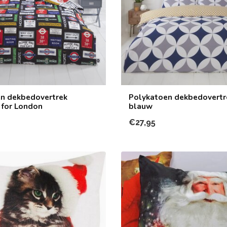
n dekbedovertrek
Polykatoen dekbedovertr
 for London
blauw
€27,95