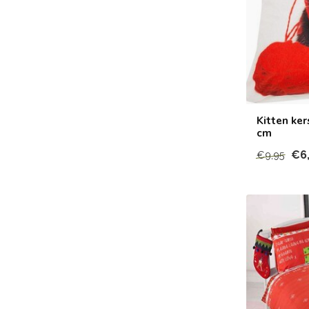
Kitten ke
cm
€6
€9,95