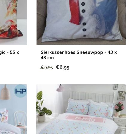
ic - 55 x
Sierkussenhoes Sneeuwpop - 43 x
43 cm
€6,95
€9,95