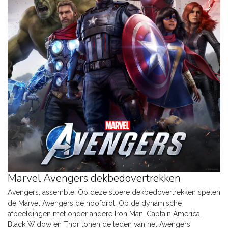
Marvel Avengers dekbedovertrekken
Avengers, assemble! Op deze stoere dekbedovertrekken spelen
de Marvel Avengers de hoofdrol. Op de dynamische
afbeeldingen met onder andere Iron Man, Captain America,
Black Widow en Thor tonen de leden van het Avengers