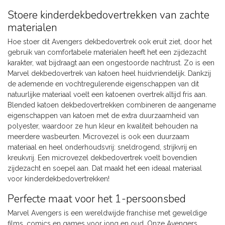
Stoere kinderdekbedovertrekken van zachte
materialen
Hoe stoer dit Avengers dekbedovertrek ook eruit ziet, door het
gebruik van comfortabele materialen heeft het een zijdezacht
karakter, wat bijdraagt aan een ongestoorde nachtrust. Zo is een
Marvel dekbedovertrek van katoen heel huidvriendelijk. Dankzij
de ademende en vochtregulerende eigenschappen van dit
natuurlijke materiaal voelt een katoenen overtrek altijd fris aan.
Blended katoen dekbedovertrekken combineren de aangename
eigenschappen van katoen met de extra duurzaamheid van
polyester, waardoor ze hun kleur en kwaliteit behouden na
meerdere wasbeurten. Microvezel is ook een duurzaam
materiaal en heel onderhoudsvrij: sneldrogend, strijkvrij en
kreukvrij. Een microvezel dekbedovertrek voelt bovendien
zijdezacht en soepel aan. Dat maakt het een ideaal materiaal
voor kinderdekbedovertrekken!
Perfecte maat voor het 1-persoonsbed
Marvel Avengers is een wereldwijde franchise met geweldige
films, comics en games voor jong en oud. Onze Avengers