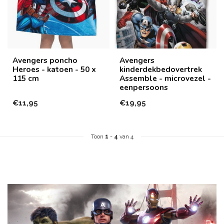
Avengers poncho
Avengers
Heroes - katoen - 50 x
kinderdekbedovertrek
115 cm
Assemble - microvezel -
eenpersoons
€11,95
€19,95
Toon
1
-
4
van 4