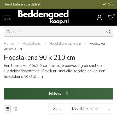
Op voorraad is vandaag besteld, morgen in huis
0
MENU
Home
/
Hoeslakens
/
Hoeslakens op maat
/
Hoeslaken
90x210 cm
Hoeslakens 90 x 210 cm
Een hoeslaken 90x210 cm bestel je eenvoudig en snel op
Hipdekbedovertrek.nl! Bekijk nu snel alle soorten en kleuren
hoeslakens 90x210 cm.
Filters