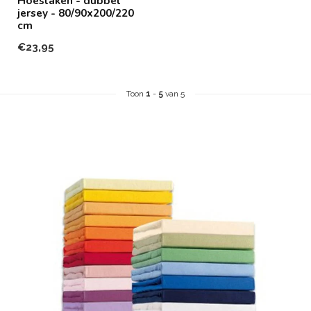
Hoeslaken - dubbel
jersey - 80/90x200/220
cm
€23,95
Toon
1
-
5
van 5