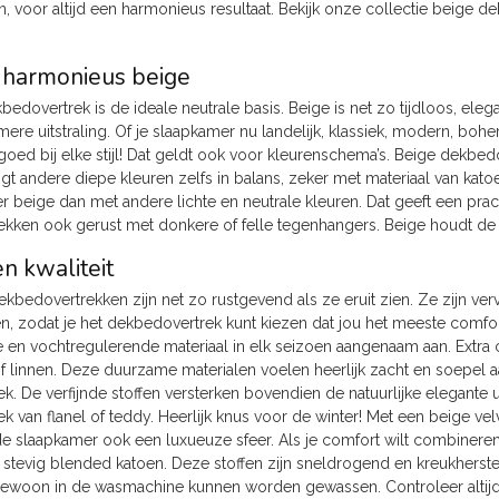
n, voor altijd een harmonieus resultaat. Bekijk onze collectie beige
harmonieus beige
edovertrek is de ideale neutrale basis. Beige is net zo tijdloos, elegan
ere uitstraling. Of je slaapkamer nu landelijk, klassiek, modern, boh
 goed bij elke stijl! Dat geldt ook voor kleurenschema’s. Beige dekbe
ngt andere diepe kleuren zelfs in balans, zeker met materiaal van kato
eer beige dan met andere lichte en neutrale kleuren. Dat geeft een pr
kken ook gerust met donkere of felle tegenhangers. Beige houdt de boe
n kwaliteit
kbedovertrekken zijn net zo rustgevend als ze eruit zien. Ze zijn ver
, zodat je het dekbedovertrek kunt kiezen dat jou het meeste comfo
en vochtregulerende materiaal in elk seizoen aangenaam aan. Extra 
of linnen. Deze duurzame materialen voelen heerlijk zacht en soepel a
. De verfijnde stoffen versterken bovendien de natuurlijke elegante u
 van flanel of teddy. Heerlijk knus voor de winter! Met een beige vel
de slaapkamer ook een luxueuze sfeer. Als je comfort wilt combinere
 stevig blended katoen. Deze stoffen zijn sneldrogend en kreukherst
gewoon in de wasmachine kunnen worden gewassen. Controleer altijd 