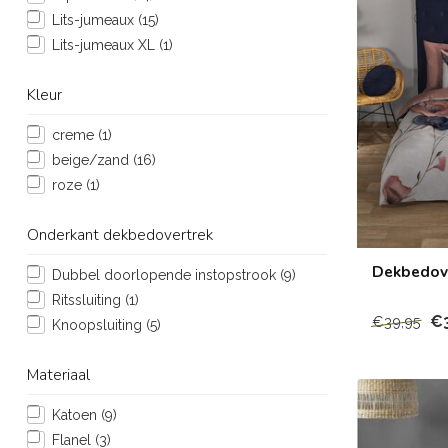
Lits-jumeaux
(15)
Lits-jumeaux XL
(1)
Kleur
creme
(1)
beige/zand
(16)
roze
(1)
Onderkant dekbedovertrek
Dekbedove
Dubbel doorlopende instopstrook
(9)
Ritssluiting
(1)
€
€39,95
Knoopsluiting
(5)
Materiaal
Katoen
(9)
Flanel
(3)