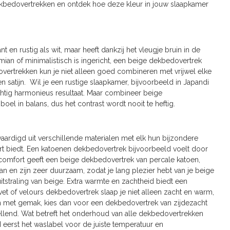
 dekbedovertrekken en ontdek hoe deze kleur in jouw slaapkamer
t en rustig als wit, maar heeft dankzij het vleugje bruin in de
emian of minimalistisch is ingericht, een beige dekbedovertrek
dovertrekken kun je niet alleen goed combineren met vrijwel elke
en satijn. Wil je een rustige slaapkamer, bijvoorbeeld in Japandi
achtig harmonieus resultaat. Maar combineer beige
l in balans, dus het contrast wordt nooit te heftig.
vaardigd uit verschillende materialen met elk hun bijzondere
rt biedt. Een katoenen dekbedovertrek bijvoorbeeld voelt door
comfort geeft een beige dekbedovertrek van percale katoen,
an en zijn zeer duurzaam, zodat je lang plezier hebt van je beige
itstraling van beige. Extra warmte en zachtheid biedt een
vet of velours dekbedovertrek slaap je niet alleen zacht en warm,
n met gemak, kies dan voor een dekbedovertrek van zijdezacht
ellend. Wat betreft het onderhoud van alle dekbedovertrekken
eerst het waslabel voor de juiste temperatuur en