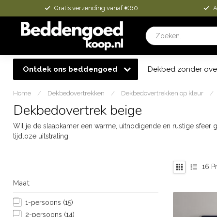
Gratis verzending vanaf €60
A
Ontdek ons beddengoed
Dekbed zonder ove
Home
/
Dekbedovertrekken
/
Dekbedovertrekken op kleur
/
Dekbedovertrek beige
Wil je de slaapkamer een warme, uitnodigende en rustige sfeer ge
tijdloze uitstraling.
16
Pr
Maat
1-persoons
(15)
2-persoons
(14)