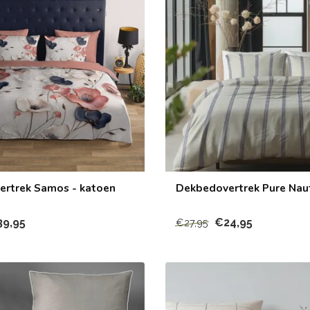
rtrek Samos - katoen
Dekbedovertrek Pure Nau
39,95
€24,95
€27,95