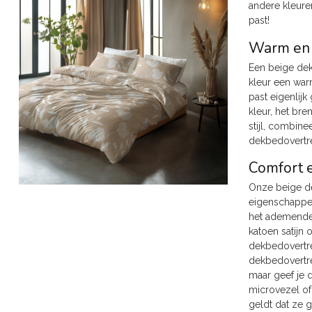
andere kleure
past!
Warm en 
Een beige dekb
kleur een warm
past eigenlijk
kleur, het bre
stijl, combin
dekbedovertre
Comfort e
Onze beige de
eigenschappen
het ademende 
katoen satijn 
dekbedovertrek
dekbedovertrek
maar geef je 
microvezel of
geldt dat ze 