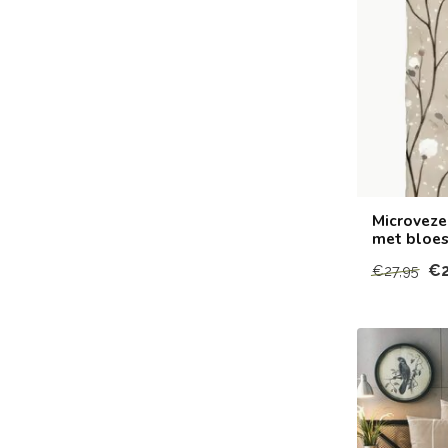
Microveze
met bloes
€2
€27,95