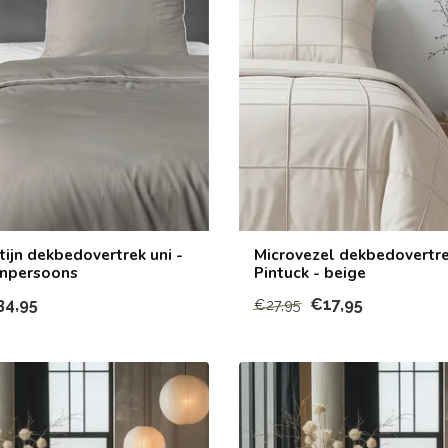
tijn dekbedovertrek uni -
Microvezel dekbedovertr
enpersoons
Pintuck - beige
34,95
€17,95
€27,95