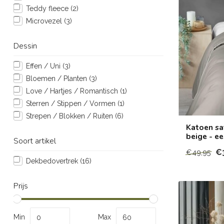
Teddy fleece
(2)
Microvezel
(3)
Dessin
Effen / Uni
(3)
Bloemen / Planten
(3)
Love / Hartjes / Romantisch
(1)
Sterren / Stippen / Vormen
(1)
Strepen / Blokken / Ruiten
(6)
Katoen sa
beige - e
Soort artikel
€
€49,95
Dekbedovertrek
(16)
Prijs
Min
Max