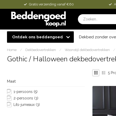
Gratis verzending vanaf €60
A
Ontdek ons beddengoed
Dekbed zonder ove
Home
/
Dekbedovertrekken
/
Woonstijl dekbedovertrekken
/
Gothic / Halloween dekbedovertre
5
Pro
Maat
1-persoons
(5)
2-persoons
(3)
Lits-jumeaux
(3)