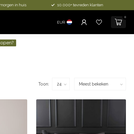
 morgen in huis
10.000+ tevreden klanten
0
EUR
kopen?
Toon: