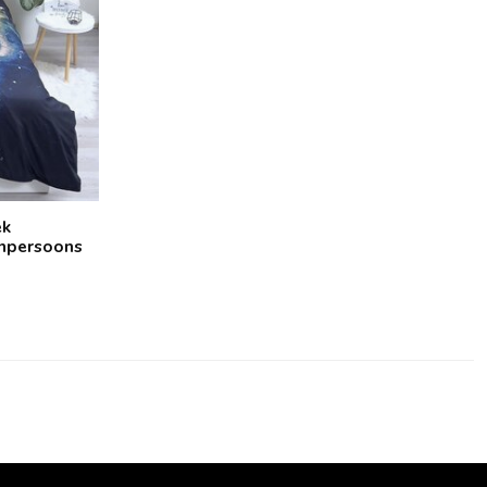
ek
enpersoons