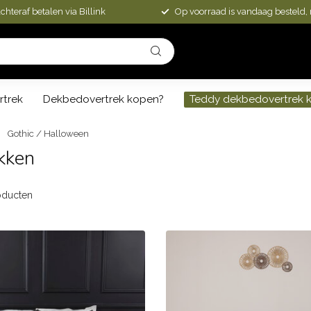
chteraf betalen via Billink
Op voorraad is vandaag besteld,
rtrek
Dekbedovertrek kopen?
Teddy dekbedovertrek 
Gothic / Halloween
kken
ducten