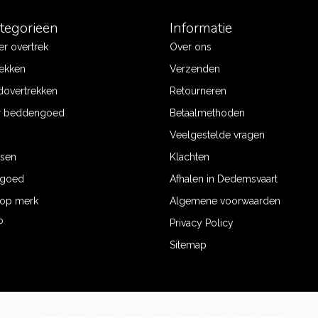
ategorieën
Informatie
r overtrek
Over ons
ekken
Verzenden
dovertrekken
Retourneren
r beddengoed
Betaalmethoden
Veelgestelde vragen
ssen
Klachten
ngoed
Afhalen in Dedemsvaart
op merk
Algemene voorwaarden
P
Privacy Policy
Sitemap