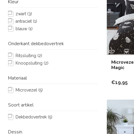
Kleur
zwart
(3)
antraciet
(1)
blauw
(1)
Onderkant dekbedovertrek
Ritssluiting
(2)
Microveze
Knoopsluiting
(2)
Magic
Materiaal
€19,95
Microvezel
(5)
Soort artikel
Dekbedovertrek
(5)
Dessin.