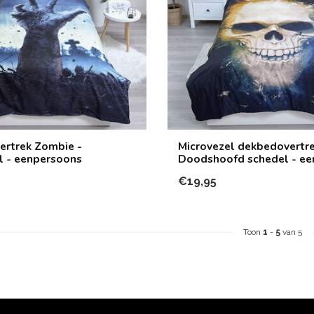
rtrek Zombie -
Microvezel dekbedovertr
l - eenpersoons
Doodshoofd schedel - e
€19,95
Toon
1
-
5
van 5