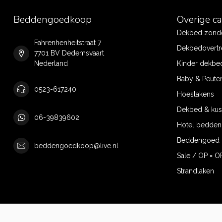
Beddengoedkoop
Overige c
Dekbed zonde
Fahrenhenheitstraat 7
Dekbedovertr
7701 BV Dedemsvaart
Nederland
Kinder dekbe
Baby & Peute
0523-617240
Hoeslakens
Dekbed & ku
06-39839602
Hotel bedde
Beddengoed 
beddengoedkoop@live.nl
Sale / OP = O
Strandlaken