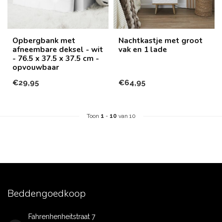
Opbergbank met
Nachtkastje met groot
afneembare deksel - wit
vak en 1 lade
- 76.5 x 37.5 x 37.5 cm -
opvouwbaar
€29,95
€64,95
Toon
1
-
10
van 10
Beddengoedkoop
Fahrenhenheitstraat 7