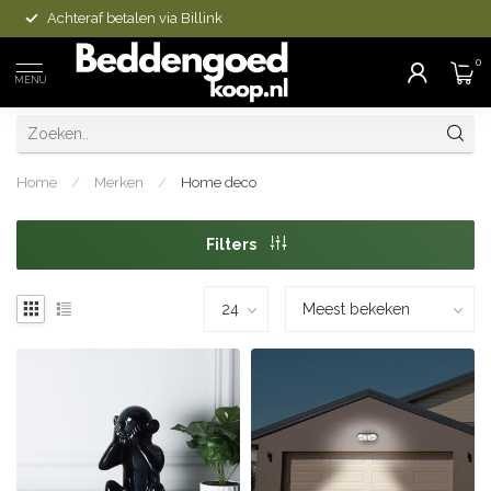
Achteraf betalen via Billink
0
MENU
Home
/
Merken
/
Home deco
Filters