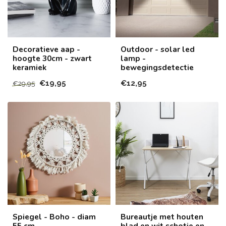
Decoratieve aap -
Outdoor - solar led
hoogte 30cm - zwart
lamp -
keramiek
bewegingsdetectie
€19,95
€12,95
€29,95
Spiegel - Boho - diam
Bureautje met houten
55 cm
blad en wit schotje en