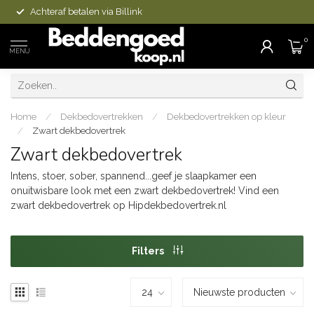
Achteraf betalen via Billink
0
MENU
Home
/
Dekbedovertrekken
/
Dekbedovertrekken op kleur
/
Zwart dekbedovertrek
Zwart dekbedovertrek
Intens, stoer, sober, spannend...geef je slaapkamer een
onuitwisbare look met een zwart dekbedovertrek! Vind een
zwart dekbedovertrek op Hipdekbedovertrek.nl
Filters