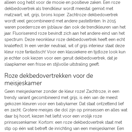
alleen oog hebt voor de mooie en positieve zaken. Een roze
dekbedovertrek als trendkleur wordt meestal gemixt met
matzwart, wit, grijs, brons koper. Zachtroze dekbedovertrek
wordt veel gecombineerd met andere pasteltinten. In 2015
waren poederroze en ijsblauw dan ook de trendkleuren van het
jaar. Fluoriserend roze bevindt zich aan het andere eind van het
spectrum. Deze neonkleur roze dekbedovertrek heeft een echt
knaleffect. In een verder neutraal, wit of grijs interieur staat deze
kleur roze fantastisch! Voor een klassiekere en tijdloze look kun
je echter ook kiezen voor een geruit dekbedovertrek, dat je
slaapkamer een frisse en stijlvolle uitstraling geeft.
Roze dekbedovertrekken voor de
meisjeskamer
Geen meisjeskamer zonder de kleur roze! Zachtroze, in een
trendy variant gecombineerd met grijs, is één van de meest
gekozen kleuren voor een babykamer. Dat staat ontzettend lief
en zacht. Grotere meisjes die dol zijn op prinsessen en alles wat
daar bij hoort, kiezen het liefst voor een vrolijk roze
prinsessenkamer. Kortom: een roze dekbedovertrek staat met
stip op één wat betreft de inrichting van een meisjeskamer. Een