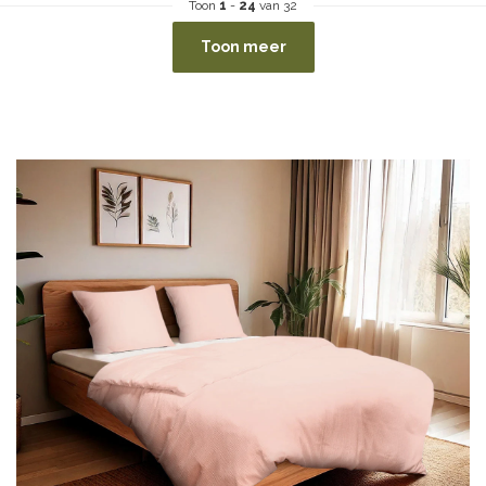
Toon
1
-
24
van 32
Toon meer