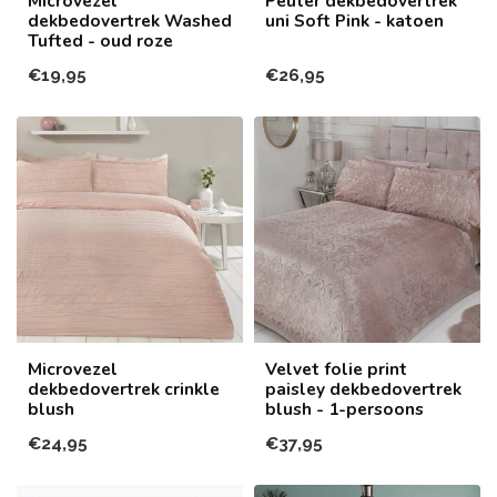
Microvezel
Peuter dekbedovertrek
dekbedovertrek Washed
uni Soft Pink - katoen
Tufted - oud roze
€19,95
€26,95
Microvezel
Velvet folie print
dekbedovertrek crinkle
paisley dekbedovertrek
blush
blush - 1-persoons
€24,95
€37,95