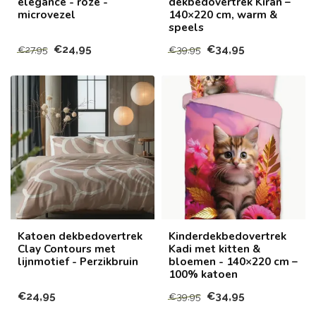
elegance - roze -
dekbedovertrek Kiran –
microvezel
140×220 cm, warm &
speels
€24,95
€34,95
€27,95
€39,95
Katoen dekbedovertrek
Kinderdekbedovertrek
Clay Contours met
Kadi met kitten &
lijnmotief - Perzikbruin
bloemen - 140×220 cm –
100% katoen
€24,95
€34,95
€39,95