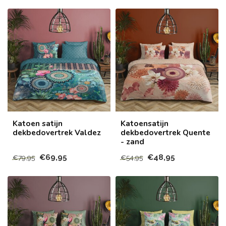
Katoen satijn
Katoensatijn
dekbedovertrek Valdez
dekbedovertrek Quente
- zand
€69,95
€48,95
€79,95
€54,95