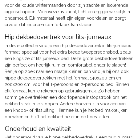
voor de koude wintermaanden door zijn zachte en isolerende
eigenschappen. Microvezel is zacht, licht en erg gemakkelijk in
onderhoud. Elk materiaal heeft zijn eigen voordelen en zorgt
ervoor dat iedereen comfortabel kan slapen!
Hip dekbedovertrek voor lits-jumeaux
In deze collectie vind je een hip dekbedovertrek in lits-jumeaux
formaat, speciaal voor het extra brede tweepersoonsbed, zoals
een kingsize of lits jumeaux bed. Deze grote dekbedovertrekken
zijn perfect om heerlijk ruim en comfortabel onder te slapen!
Ben je op zoek naar een maatje kleiner, dan vind je bij ons ook
hippe dekbedovertrekken met het formaat 140x200 cm en
200x200 cm, voor het 1-persoons en 2-persoons bed. Binnen
elk formaat kun je rekenen op gebruiksgemak. Zo hebben
sommige overtrekken een doorlopende instopstrook om het
dekbed strak in te stoppen. Andere hoezen zijn voorzien van
een knoop- of ritssluiting. Hiermee kun je het bed makkelijker
opmaken en blijft het dekbed beter in de hoes zitten.
Onderhoud en kwaliteit
Het onderhoud van je hippe dekbedovertrek is eenvoudig, maar