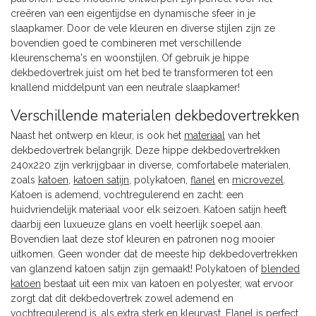
creëren van een eigentijdse en dynamische sfeer in je
slaapkamer. Door de vele kleuren en diverse stijlen zijn ze
bovendien goed te combineren met verschillende
kleurenschema's en woonstijlen. Of gebruik je hippe
dekbedovertrek juist om het bed te transformeren tot een
knallend middelpunt van een neutrale slaapkamer!
Verschillende materialen dekbedovertrekken
Naast het ontwerp en kleur, is ook het
materiaal
van het
dekbedovertrek belangrijk. Deze hippe dekbedovertrekken
240x220 zijn verkrijgbaar in diverse, comfortabele materialen,
zoals
katoen
,
katoen satijn
, polykatoen,
flanel
en
microvezel
.
Katoen is ademend, vochtregulerend en zacht: een
huidvriendelijk materiaal voor elk seizoen. Katoen satijn heeft
daarbij een luxueuze glans en voelt heerlijk soepel aan.
Bovendien laat deze stof kleuren en patronen nog mooier
uitkomen. Geen wonder dat de meeste hip dekbedovertrekken
van glanzend katoen satijn zijn gemaakt! Polykatoen of
blended
katoen
bestaat uit een mix van katoen en polyester, wat ervoor
zorgt dat dit dekbedovertrek zowel ademend en
vochtregulerend is, als extra sterk en kleurvast. Flanel is perfect