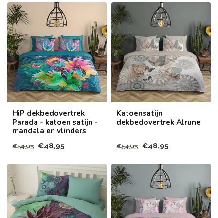
HiP dekbedovertrek
Katoensatijn
Parada - katoen satijn -
dekbedovertrek Alrune
mandala en vlinders
€48,95
€48,95
€54,95
€54,95