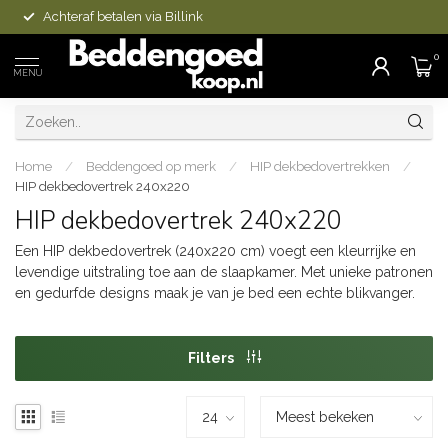
Achteraf betalen via Billink
0
MENU
Home
/
Beddengoed op merk
/
HIP dekbedovertrekken
/
HIP dekbedovertrek 240x220
HIP dekbedovertrek 240x220
Een HIP dekbedovertrek (240x220 cm) voegt een kleurrijke en
levendige uitstraling toe aan de slaapkamer. Met unieke patronen
en gedurfde designs maak je van je bed een echte blikvanger.
Filters