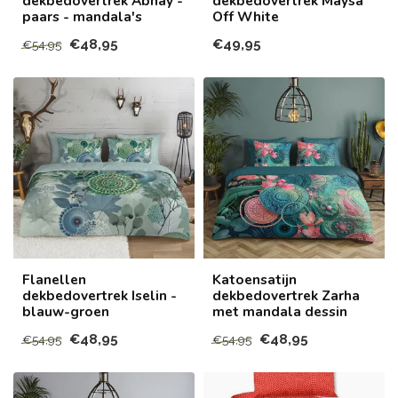
dekbedovertrek Abhay -
dekbedovertrek Maysa
paars - mandala's
Off White
€48,95
€49,95
€54,95
Flanellen
Katoensatijn
dekbedovertrek Iselin -
dekbedovertrek Zarha
blauw-groen
met mandala dessin
€48,95
€48,95
€54,95
€54,95