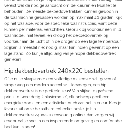
vereist wel de nodige aandacht om de kleuren en kwaliteit te
behouden. De meeste dekbedovertrekken kunnen gewoon in
de wasmachine gewassen worden op maximaal 40 graden. Kijk
op het waslabel voor de specifieke wasinstructies, want deze
kunnen per materiaal verschillen. Gebruik bij voorkeur een mild
wasmiddel, niet teveel, en droog het dekbedovertrek bij
voorkeur aan de lucht of in de droger op een lage temperatuur.
Strijken is meestal niet nodig, maar kan indien gewenst op een
lage stand. Zo kun je altijd lang van je hippe dekbedovertrek
genieten!
Hip dekbedovertrek 240x220 bestellen
Of je nu je slaapkamer een volledige makeover wilt geven of
simpelweg een modern accent wilt toevoegen, een hip
dekbedovertrek is de perfecte keus! Van stijlvolle grafische
prints tot weelderig fantasiemotief; elk ontwerp geeft een
energieke boost en een artistieke touch aan het interieur. Kies je
favoriet uit onze betaalbare collectie, bestel je hip
dekbedovertrek 240x220 eenvoudig online, dan zorgen wij
ervoor dat je snel in een inspirerende omgeving en comfortabel
bed kunt slapen!