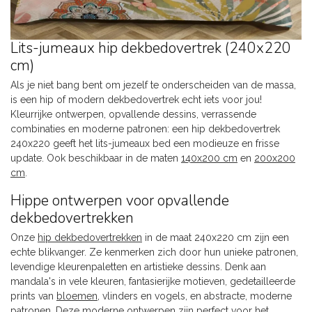
Lits-jumeaux hip dekbedovertrek (240x220
cm)
Als je niet bang bent om jezelf te onderscheiden van de massa,
is een hip of modern dekbedovertrek echt iets voor jou!
Kleurrijke ontwerpen, opvallende dessins, verrassende
combinaties en moderne patronen: een hip dekbedovertrek
240x220 geeft het lits-jumeaux bed een modieuze en frisse
update. Ook beschikbaar in de maten
140x200 cm
en
200x200
cm
.
Hippe ontwerpen voor opvallende
dekbedovertrekken
Onze
hip dekbedovertrekken
in de maat 240x220 cm zijn een
echte blikvanger. Ze kenmerken zich door hun unieke patronen,
levendige kleurenpaletten en artistieke dessins. Denk aan
mandala's in vele kleuren, fantasierijke motieven, gedetailleerde
prints van
bloemen
, vlinders en vogels, en abstracte, moderne
patronen. Deze moderne ontwerpen zijn perfect voor het