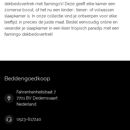
dekbedovertrek met flamingo’s! Deze geeft elke kamer een
zomerse boost, of het nu een kinder-, tiener- of volwassen
slaapkamer is. In onze collectie vind je ontwerpen voor elke
leeftijd, in precies de juiste maat. Bestel eenvoudig online en
verander je slaapkamer in een klein tropisch paradijs met een
flamingo dekbedovertrek!
Beddengoedkoop
Fahrenhenheitstraat 7
7701 BV Dedemsvaart
Nederland
0523-617240