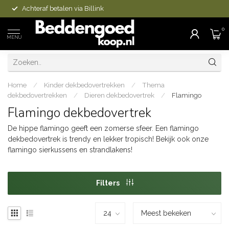
Achteraf betalen via Billink
0
MENU
Home
/
Kinder dekbedovertrekken
/
Thema
dekbedovertrekken
/
Dieren dekbedovertrek
/
Flamingo
Flamingo dekbedovertrek
De hippe flamingo geeft een zomerse sfeer. Een flamingo
dekbedovertrek is trendy en lekker tropisch! Bekijk ook onze
flamingo sierkussens en strandlakens!
Filters