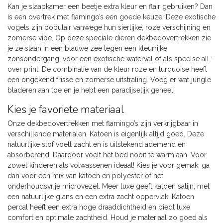
Kan je slaapkamer een beetje extra kleur en flair gebruiken? Dan
is een overtrek met flamingo’s een goede keuze! Deze exotische
vogels zijn populair vanwege hun sierlijke, roze verschijning en
zomerse vibe. Op deze speciale dieren dekbedovertrekken zie
je ze staan in een blauwe zee tegen een kleurrijke
zonsondergang, voor een exotische waterval of als speelse all-
over print. De combinatie van de kleur roze en turquoise heeft
een ongekend frisse en zomerse uitstraling. Voeg er wat jungle
bladeren aan toe en je hebt een paradijselijk geheel!
Kies je favoriete materiaal
Onze dekbedovertrekken met flamingo’s zijn verkrijgbaar in
verschillende materialen. Katoen is eigenlijk altijd goed. Deze
natuurlijke stof voelt zacht en is uitstekend ademend en
absorberend. Daardoor voelt het bed nooit te warm aan. Voor
zowel kinderen als volwassenen ideaal! Kies je voor gemak, ga
dan voor een mix van katoen en polyester of het
onderhoudsvrije microvezel. Meer luxe geeft katoen satijn, met
een natuurlijke glans en een extra zacht oppervlak. Katoen
percal heeft een extra hoge draaddichtheid en biedt luxe
comfort en optimale zachtheid. Houd je materiaal zo goed als