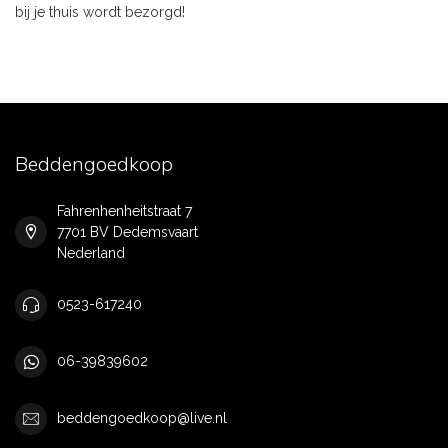
bij je thuis wordt bezorgd!
Beddengoedkoop
Fahrenhenheitstraat 7
7701 BV Dedemsvaart
Nederland
0523-617240
06-39839602
beddengoedkoop@live.nl