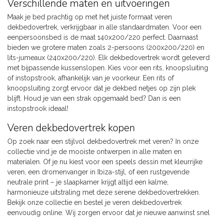
Verschillende maten en uitvoeringen
Maak je bed prachtig op met het juiste formaat veren
dekbedovertrek, verkrijgbaar in alle standaardmaten. Voor een
eenpersoonsbed is de maat 140x200/220 perfect. Daarnaast
bieden we grotere maten zoals 2-persoons (200x200/220) en
lits-jumeaux (240x200/220). Elk dekbedovertrek wordt geleverd
met bijpassende kussenslopen. Kies voor een rits, knoopsluiting
of instopstrook, afhankelijk van je voorkeur. Een rits of
knoopsluiting zorgt ervoor dat je dekbed netjes op zijn plek
blijft. Houd je van een strak opgemaakt bed? Dan is een
instopstrook ideaal!
Veren dekbedovertrek kopen
Op zoek naar een stijlvol dekbedovertrek met veren? In onze
collectie vind je de mooiste ontwerpen in alle maten en
materialen. Of je nu kiest voor een speels dessin met kleurrijke
veren, een dromenvanger in Ibiza-stijl, of een rustgevende
neutrale print – je slaapkamer krijgt altijd een kalme,
harmonieuze uitstraling met deze serene dekbedovertrekken.
Bekijk onze collectie en bestel je veren dekbedovertrek
eenvoudig online. Wij zorgen ervoor dat je nieuwe aanwinst snel