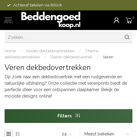
Achteraf betalen via Billink
0
MENU
Home
/
Kinder dekbedovertrekken
/
Thema
dekbedovertrekken
/
Dieren dekbedovertrek
/
Veren
Veren dekbedovertrekken
Op zoek naar een dekbedovertrek met een rustgevende en
natuurlijke uitstraling? Onze collectie met verenprints biedt de
perfecte sfeer voor een ontspannen slaapkamer. Bekijk de
mooiste designs online!
Filters