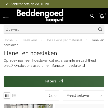
Achteraf betalen via Billink
0
MENU
Home
/
Hoeslakens
/
Hoeslakens per materiaal
/
Flanellen
hoeslaken
Flanellen hoeslaken
Op zoek naar een hoeslaken dat extra warmte en zachtheid
biedt? Ontdek ons assortiment flanellen hoeslakens!
Filters