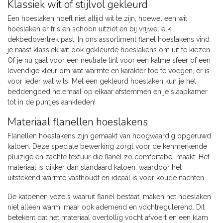
Klassiek wit of stijlvol gekleurd
Een hoeslaken hoeft niet altijd wit te zijn, hoewel een wit
hoeslaken er fris en schoon uitziet en bij vrijwel elk
dekbedovertrek past. In ons assortiment flanel hoeslakens vind
je naast klassiek wit ook gekleurde hoeslakens om uit te kiezen.
Of je nu gaat voor een neutrale tint voor een kalme sfeer of een
levendige kleur om wat warmte en karakter toe te voegen, er is
voor ieder wat wils. Met een gekleurd hoeslaken kun je het
beddengoed helemaal op elkaar afstemmen en je slaapkamer
tot in de puntjes aankleden!
Materiaal flanellen hoeslakens
Flanellen hoeslakens zijn gemaakt van hoogwaardig opgeruwd
katoen. Deze speciale bewerking zorgt voor de kenmerkende
pluizige en zachte textuur die flanel zo comfortabel maakt. Het
materiaal is dikker dan standaard katoen, waardoor het
uitstekend warmte vasthoudt en ideaal is voor koude nachten.
De katoenen vezels waaruit flanel bestaat, maken het hoeslaken
niet alleen warm, maar ook ademend en vochtregulerend. Dit
betekent dat het materiaal overtollig vocht afvoert en een klam