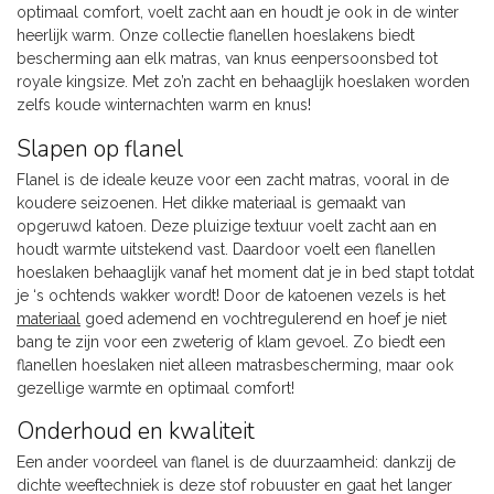
optimaal comfort, voelt zacht aan en houdt je ook in de winter
heerlijk warm. Onze collectie flanellen hoeslakens biedt
bescherming aan elk matras, van knus eenpersoonsbed tot
royale kingsize. Met zo’n zacht en behaaglijk hoeslaken worden
zelfs koude winternachten warm en knus!
Slapen op flanel
Flanel is de ideale keuze voor een zacht matras, vooral in de
koudere seizoenen. Het dikke materiaal is gemaakt van
opgeruwd katoen. Deze pluizige textuur voelt zacht aan en
houdt warmte uitstekend vast. Daardoor voelt een flanellen
hoeslaken behaaglijk vanaf het moment dat je in bed stapt totdat
je ‘s ochtends wakker wordt! Door de katoenen vezels is het
materiaal
goed ademend en vochtregulerend en hoef je niet
bang te zijn voor een zweterig of klam gevoel. Zo biedt een
flanellen hoeslaken niet alleen matrasbescherming, maar ook
gezellige warmte en optimaal comfort!
Onderhoud en kwaliteit
Een ander voordeel van flanel is de duurzaamheid: dankzij de
dichte weeftechniek is deze stof robuuster en gaat het langer