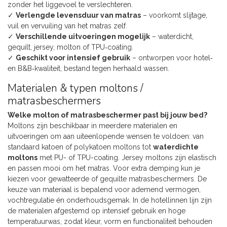
zonder het liggevoel te verslechteren.
✓
Verlengde levensduur van matras
– voorkomt slijtage,
vuil en vervuiling van het matras zelf.
✓
Verschillende uitvoeringen mogelijk
– waterdicht,
gequilt, jersey, molton of TPU‑coating.
✓
Geschikt voor intensief gebruik
– ontworpen voor hotel‑
en B&B‑kwaliteit, bestand tegen herhaald wassen.
Materialen & typen moltons /
matrasbeschermers
Welke molton of matrasbeschermer past bij jouw bed?
Moltons zijn beschikbaar in meerdere materialen en
uitvoeringen om aan uiteenlopende wensen te voldoen: van
standaard katoen of polykatoen moltons tot
waterdichte
moltons
met PU- of TPU-coating. Jersey moltons zijn elastisch
en passen mooi om het matras. Voor extra demping kun je
kiezen voor gewatteerde of gequilte matrasbeschermers. De
keuze van materiaal is bepalend voor ademend vermogen,
vochtregulatie én onderhoudsgemak. In de hotellinnen lijn zijn
de materialen afgestemd op intensief gebruik en hoge
temperatuurwas, zodat kleur, vorm en functionaliteit behouden