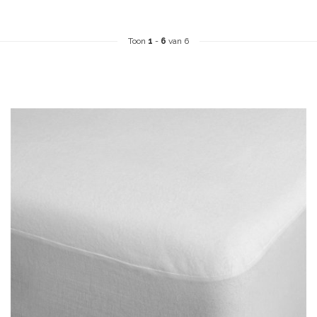
Toon
1
-
6
van 6