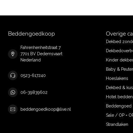
Beddengoedkoop
Overige c
Dekbed zonde
Fahrenhenheitstraat 7
Dekbedovertr
7701 BV Dedemsvaart
Nederland
Kinder dekbe
Baby & Peute
0523-617240
Hoeslakens
Dekbed & ku
06-39839602
Hotel bedde
Beddengoed 
beddengoedkoop@live.nl
Sale / OP = O
Strandlaken