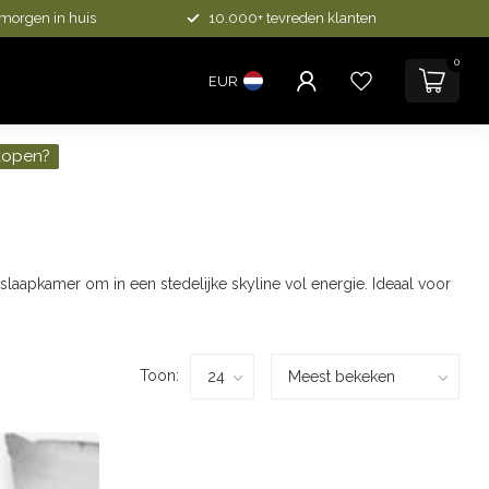
 morgen in huis
10.000+ tevreden klanten
0
EUR
kopen?
laapkamer om in een stedelijke skyline vol energie. Ideaal voor
Toon: