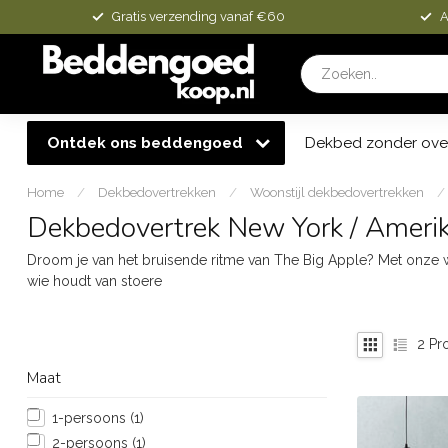
Gratis verzending vanaf €60
A
Ontdek ons beddengoed
Dekbed zonder ove
Home
/
Dekbedovertrekken
/
Woonstijl dekbedovertrekken
/
Dekbedovertrek New York / Ameri
Droom je van het bruisende ritme van The Big Apple? Met onze wo
wie houdt van stoere
2
Pr
Maat
1-persoons
(1)
2-persoons
(1)