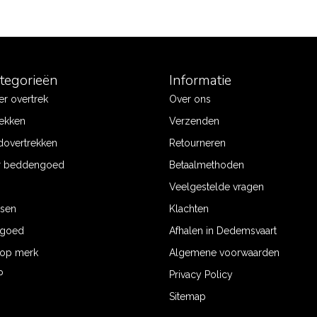
ategorieën
Informatie
r overtrek
Over ons
ekken
Verzenden
dovertrekken
Retourneren
r beddengoed
Betaalmethoden
Veelgestelde vragen
ssen
Klachten
ngoed
Afhalen in Dedemsvaart
op merk
Algemene voorwaarden
P
Privacy Policy
Sitemap