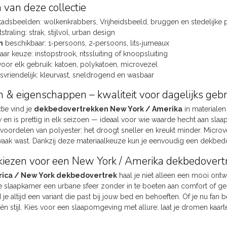
 van deze collectie
tadsbeelden: wolkenkrabbers, Vrijheidsbeeld, bruggen en stedelijke 
traling: strak, stijlvol, urban design
n
beschikbaar: 1‑persoons, 2‑persoons, lits‑jumeaux
aar keuze: instopstrook, ritssluiting of knoopsluiting
voor elk gebruik: katoen, polykatoen, microvezel
riendelijk: kleurvast, sneldrogend en wasbaar
n & eigenschappen – kwaliteit voor dagelijks gebr
tie vind je
dekbedovertrekken New York / Amerika
in materialen
 en is prettig in elk seizoen — ideaal voor wie waarde hecht aan sl
 voordelen van polyester: het droogt sneller en kreukt minder. Micr
 vaak wast. Dankzij deze materiaalkeuze kun je eenvoudig een dekbedove
ezen voor een New York / Amerika dekbedovert
ica / New York dekbedovertrek
haal je niet alleen een mooi ontw
je slaapkamer een urbane sfeer zonder in te boeten aan comfort of geb
d je altijd een variant die past bij jouw bed en behoeften. Of je nu fa
 én stijl. Kies voor een slaapomgeving met allure: laat je dromen kaar