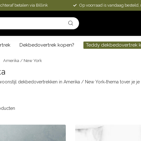
chteraf betalen via Billink
Op voorraad is vandaag besteld,
rtrek
Dekbedovertrek kopen?
Teddy dekbedovertrek 
Amerika / New York
ka
onstijl dekbedovertrekken in Amerika / New York‑thema tover je je s
oducten