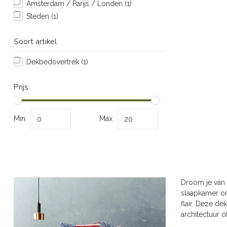
Amsterdam / Parijs / Londen
(1)
Steden
(1)
Soort artikel
Dekbedovertrek
(1)
Prijs
Min
Max
Droom je van 
slaapkamer om
flair. Deze de
architectuur o