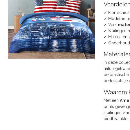
Voordelen
✓ Iconische s
✓ Moderne uits
✓ Veel
mate
✓ Sluitingen n
✓ Materialen 
✓ Onderhoudsv
Materiale
In deze collec
natuurgetrouw
de praktische
perfect als je
Waarom ki
Met een
Amer
prints geven 
sluitingen vin
biedt karakter