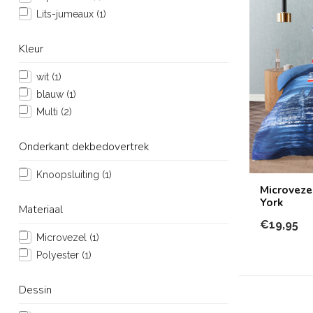
Lits-jumeaux
(1)
Kleur
wit
(1)
blauw
(1)
Multi
(2)
Onderkant dekbedovertrek
Knoopsluiting
(1)
Microveze
York
Materiaal
€19,95
Microvezel
(1)
Polyester
(1)
Dessin