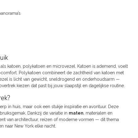
panorama’s
uik
 als katoen, polykatoen en microvezel. Katoen is ademend, voelt
aapcomfort. Polykatoen combineert de zachtheid van katoen met
ovezel is licht van gewicht, sneldrogend en onderhoudsarm —
rtrek kiezen dat past bij jouw slaapstijl en dagelijkse routine.
rek?
erp in huis, maar ook een stukje inspiratie en avontuur. Deze
ruiksgemak. Dankzij de variatie in
maten
, materialen en
n bent van architectuur, reizen of moderne vormen — dit thema
ten naar New York elke nacht.