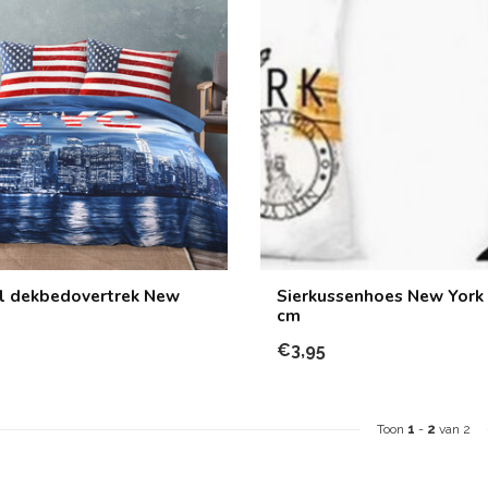
l dekbedovertrek New
Sierkussenhoes New York 
cm
€3,95
Toon
1
-
2
van 2