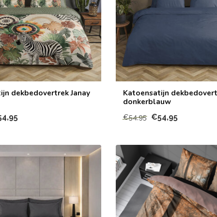
ijn dekbedovertrek Janay
Katoensatijn dekbedovertr
donkerblauw
54,95
€54,95
€54,95