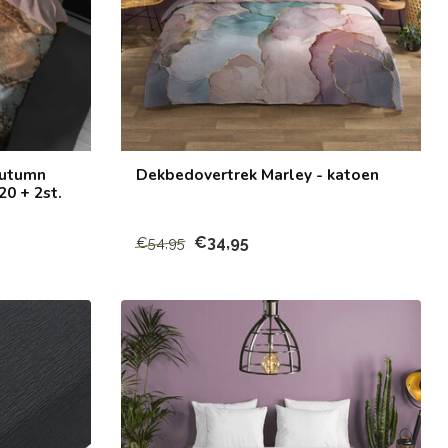
Autumn
Dekbedovertrek Marley - katoen
0 + 2st.
€34,95
€54,95