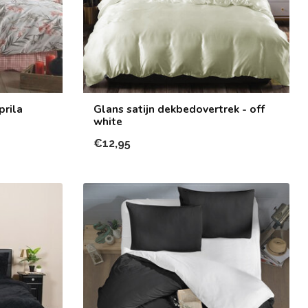
prila
Glans satijn dekbedovertrek - off
white
€12,95