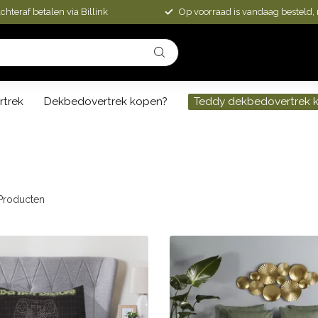
chteraf betalen via Billink
Op voorraad is vandaag besteld,
rtrek
Dekbedovertrek kopen?
Teddy dekbedovertrek 
n
roducten