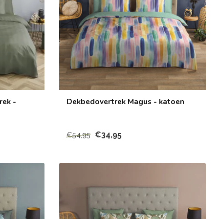
rek -
Dekbedovertrek Magus - katoen
€34,95
€54,95