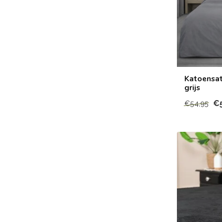
Katoensat
grijs
€
€54,95