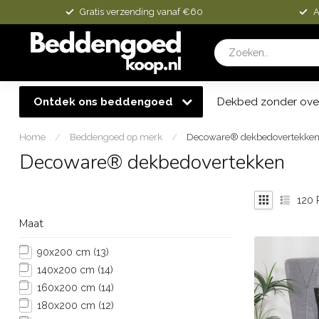
Gratis verzending vanaf €60
A
Ontdek ons beddengoed
Dekbed zonder ove
Home
/
Beddengoed op merk
/
Decoware® dekbedovertekke
Decoware® dekbedovertekken
120
P
Maat
90x200 cm
(13)
140x200 cm
(14)
160x200 cm
(14)
180x200 cm
(12)