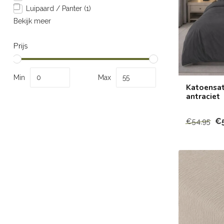
Luipaard / Panter
(1)
Bekijk meer
Prijs
Min
Max
Katoensat
antraciet
€
€54,95