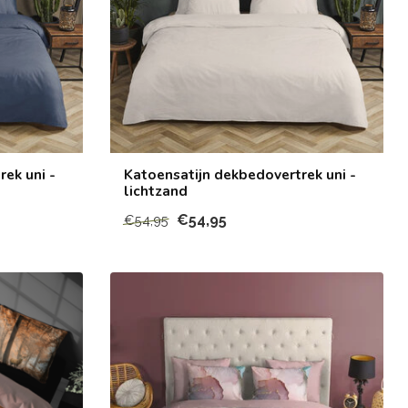
ek uni -
Katoensatijn dekbedovertrek uni -
lichtzand
€54,95
€54,95