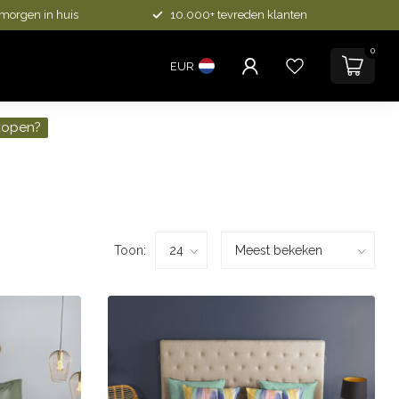
 morgen in huis
10.000+ tevreden klanten
0
EUR
kopen?
Toon: