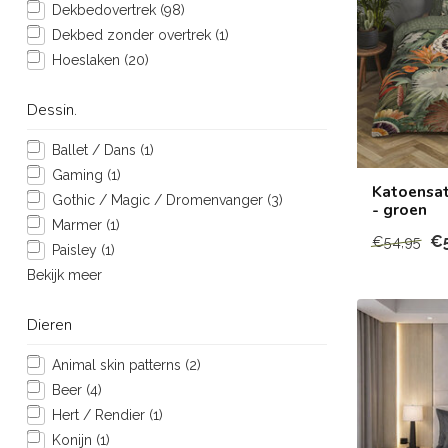
Dekbedovertrek
(98)
Dekbed zonder overtrek
(1)
Hoeslaken
(20)
Dessin.
Ballet / Dans
(1)
Gaming
(1)
Katoensat
Gothic / Magic / Dromenvanger
(3)
- groen
Marmer
(1)
€
€54,95
Paisley
(1)
Bekijk meer
Dieren
Animal skin patterns
(2)
Beer
(4)
Hert / Rendier
(1)
Konijn
(1)