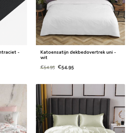
traciet -
Katoensatijn dekbedovertrek uni -
wit
€54,95
€54,95