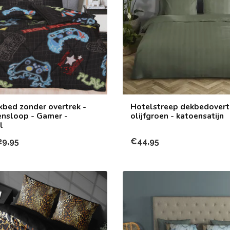
kbed zonder overtrek -
Hotelstreep dekbedovert
ensloop - Gamer -
olijfgroen - katoensatijn
l
29,95
€44,95