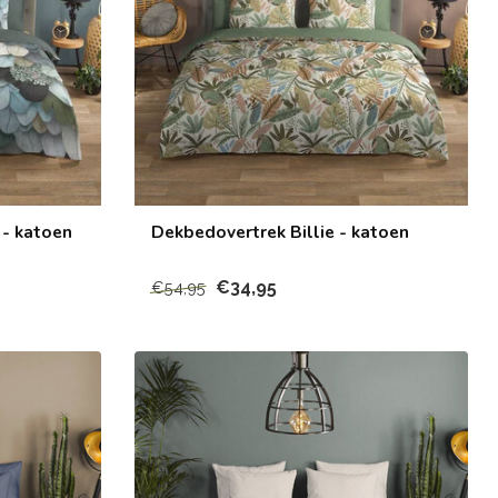
- katoen
Dekbedovertrek Billie - katoen
€34,95
€54,95