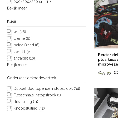
200x200/220 cm
(11)
Bekijk meer
Kleur
wit
(26)
creme
(6)
beige/zand
(6)
zwart
(13)
Peuter de
antraciet
(10)
plus kuss
microveze
Bekijk meer
€
€39,95
Onderkant dekbedovertrek
Dubbel doorlopende instopstrook
(34)
Flessenhals instopstrook
(1)
Ritssluiting
(11)
Knoopsluiting
(42)