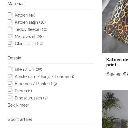
Materiaal
Katoen
(45)
Katoen satijn
(16)
Teddy fleece
(20)
Microvezel
(28)
Glans satijn
(10)
Dessin
Katoen de
print
Effen / Uni
(25)
€
€39,95
Amsterdam / Parijs / Londen
(1)
Bloemen / Planten
(15)
Dieren
(1)
Dinosaurussen
(2)
Bekijk meer
Soort artikel