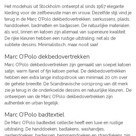
Het modehuis uit Stockholm ontwerpt al sinds 1967 elegante
kleding voor de zelfbewuste man en vrouw. Dezelfde stijl vind je
terug in de Marc O’Polo dekbedovertrekken, sierkussens, plaids,
handdoeken, badmatten en badjassen. De natuurlijke materialen
als wol, linnen en katoen zijn allemaal van superieure kwaliteit.
De rijke kleuren hebben een rustige uitstraling, net als de
subtiele dessins. Minimalistisch, maar nooit saai!
Marc O’Polo dekbedovertrekken
Marc O’Polo dekbedovertrekken zijn gemaakt van soepel katoen
satijn, warm flanel of fijn katoen perkal. De dekbedovertrekken
hebben een extra lange instopstrook van minimaal 20 cm over
de gehele breedte. De Scandinavische oorsprong van dit merk
zie je terug in de onderkoelde dessins en natuurlijke kleuren.. De
ontwerpen van de Marc O’Polo dekbedovertrekken zijn
authentiek en urban tegelijk.
Marc O’Polo badtextiel
De Marc O’Polo badtextiel cellectie heeft een luxe en rustige
uitstraling. De handdoeken, badlakens, washandjes,
gastendoekjes, badjassen, hammamdoeken en strandlakens zijn