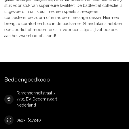
stuk voor stuk van superieure kwaliteit. De badtextiel collectie is
uitgevoerd in uni kleur, met een speels streepje en
contrasterende zoom of in modern melange dessin. Hiermee
brengt u comfort en luxe in de badkamer. Strandlakens hebben
een sportief of modern dessin, voor een altijd stijlvol bezoek
aan het zwembad of strand!
Beddengoedkoop
Fahrenhenheitstraat 7
7701 BV Dedemsvaart
Nederland
0523-617240