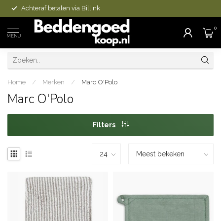
Achteraf betalen via Billink
0
MENU
Home
/
Merken
/
Marc O'Polo
Marc O'Polo
Filters