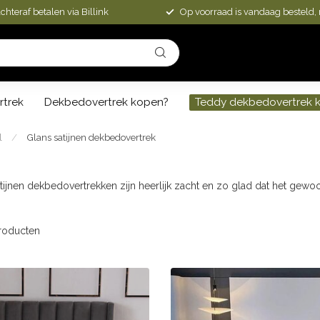
chteraf betalen via Billink
Op voorraad is vandaag besteld,
rtrek
Dekbedovertrek kopen?
Teddy dekbedovertrek 
l
/
Glans satijnen dekbedovertrek
tijnen dekbedovertrekken zijn heerlijk zacht en zo glad dat het gewoo
roducten