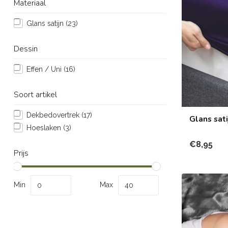
Materiaal
Glans satijn
(23)
Dessin
Effen / Uni
(16)
Soort artikel
Dekbedovertrek
(17)
Glans sati
Hoeslaken
(3)
€8,95
Prijs
Min
Max