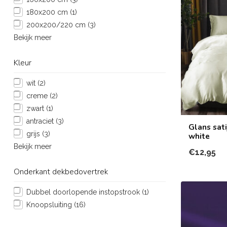
180x200 cm
(1)
200x200/220 cm
(3)
Bekijk meer
Kleur
wit
(2)
creme
(2)
zwart
(1)
antraciet
(3)
Glans sati
grijs
(3)
white
Bekijk meer
€12,95
Onderkant dekbedovertrek
Dubbel doorlopende instopstrook
(1)
Knoopsluiting
(16)