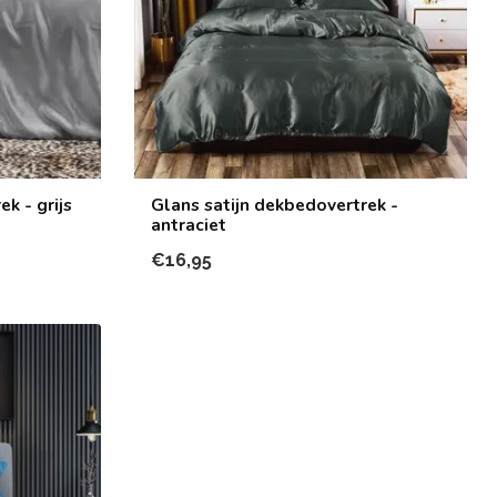
k - grijs
Glans satijn dekbedovertrek -
antraciet
€16,95