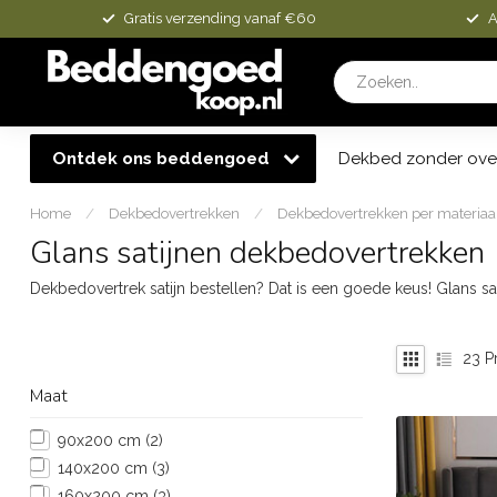
Gratis verzending vanaf €60
A
Ontdek ons beddengoed
Dekbed zonder ove
Home
/
Dekbedovertrekken
/
Dekbedovertrekken per materiaa
Glans satijnen dekbedovertrekken
Dekbedovertrek satijn bestellen? Dat is een goede keus! Glans sa
23
P
Maat
90x200 cm
(2)
140x200 cm
(3)
160x200 cm
(3)