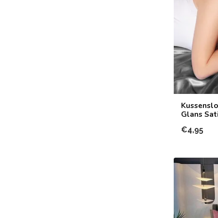
Kussensloo
Glans Sati
€4,95