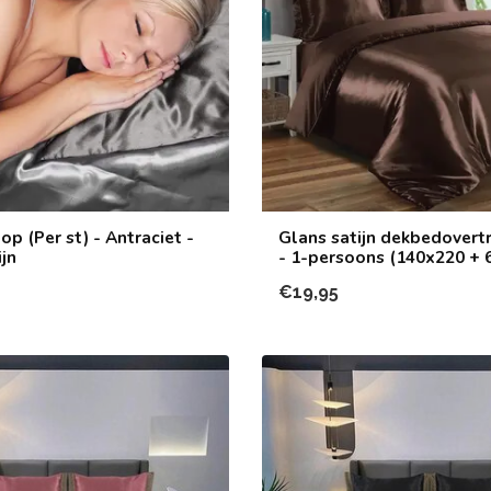
p (Per st) - Antraciet -
Glans satijn dekbedovertr
jn
- 1-persoons (140x220 +
€19,95