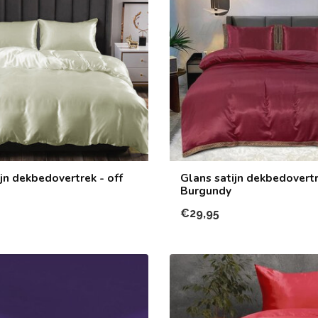
jn dekbedovertrek - off
Glans satijn dekbedovertr
Burgundy
€29,95