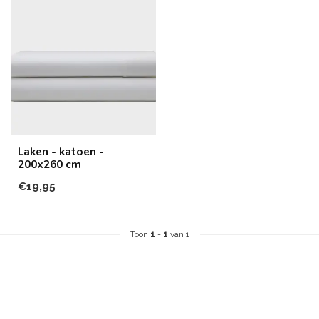
Laken - katoen -
200x260 cm
€19,95
Toon
1
-
1
van 1