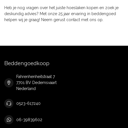
Heb je nog vragen over het juiste hoeslaken kopen en zoek je
deskundig advies? Met onze 25 jaar ervaring in beddengoed
helpen wij je graag! Neem gerust contact met ons op.
Beddengoedkoop
Fahrenhenheitstraat 7
7701 BV Dedemsvaart
Nederland
0523-617240
06-39839602