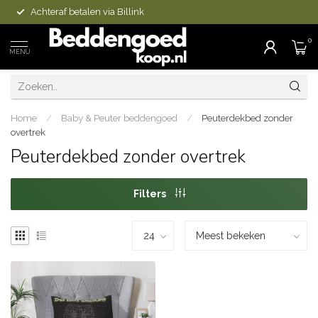
Achteraf betalen via Billink
0
MENU
Home
/
Baby & Peuter beddengoed
/
Peuterdekbed zonder
overtrek
Peuterdekbed zonder overtrek
Filters