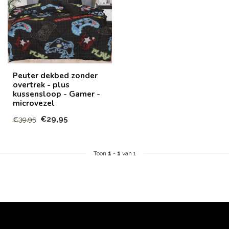
Peuter dekbed zonder
overtrek - plus
kussensloop - Gamer -
microvezel
€29,95
€39,95
Toon
1
-
1
van 1