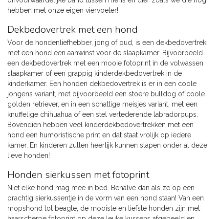
onvoorwaardelijke band tussen mens en dier zoals we die nog
hebben met onze eigen viervoeter!
Dekbedovertrek met een hond
Voor de hondenliefhebber, jong of oud, is een dekbedovertrek
met een hond een aanwinst voor de slaapkamer. Bijvoorbeeld
een dekbedovertrek met een mooie fotoprint in de volwassen
slaapkamer of een grappig kinderdekbedovertrek in de
kinderkamer. Een honden dekbedovertrek is er in een coole
jongens variant, met bijvoorbeeld een stoere bulldog of coole
golden retriever, en in een schattige meisjes variant, met een
knuffelige chihuahua of een stel vertederende labradorpups.
Bovendien hebben veel kinderdekbedovertrekken met een
hond een humoristische print en dat staat vrolijk op iedere
kamer. En kinderen zullen heerlijk kunnen slapen onder al deze
lieve honden!
Honden sierkussen met fotoprint
Niet elke hond mag mee in bed. Behalve dan als ze op een
prachtig sierkussentje in de vorm van een hond staan! Van een
mopshond tot beagle; de mooiste en liefste honden zijn met
haarscherpe fotoprint op deze leuke kussens afgebeeld en