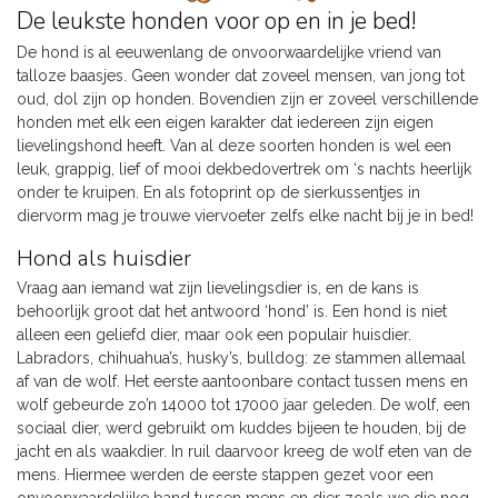
De leukste honden voor op en in je bed!
De hond is al eeuwenlang de onvoorwaardelijke vriend van
talloze baasjes. Geen wonder dat zoveel mensen, van jong tot
oud, dol zijn op honden. Bovendien zijn er zoveel verschillende
honden met elk een eigen karakter dat iedereen zijn eigen
lievelingshond heeft. Van al deze soorten honden is wel een
leuk, grappig, lief of mooi dekbedovertrek om ‘s nachts heerlijk
onder te kruipen. En als fotoprint op de sierkussentjes in
diervorm mag je trouwe viervoeter zelfs elke nacht bij je in bed!
Hond als huisdier
Vraag aan iemand wat zijn lievelingsdier is, en de kans is
behoorlijk groot dat het antwoord ‘hond’ is. Een hond is niet
alleen een geliefd dier, maar ook een populair huisdier.
Labradors, chihuahua’s, husky’s, bulldog: ze stammen allemaal
af van de wolf. Het eerste aantoonbare contact tussen mens en
wolf gebeurde zo’n 14000 tot 17000 jaar geleden. De wolf, een
sociaal dier, werd gebruikt om kuddes bijeen te houden, bij de
jacht en als waakdier. In ruil daarvoor kreeg de wolf eten van de
mens. Hiermee werden de eerste stappen gezet voor een