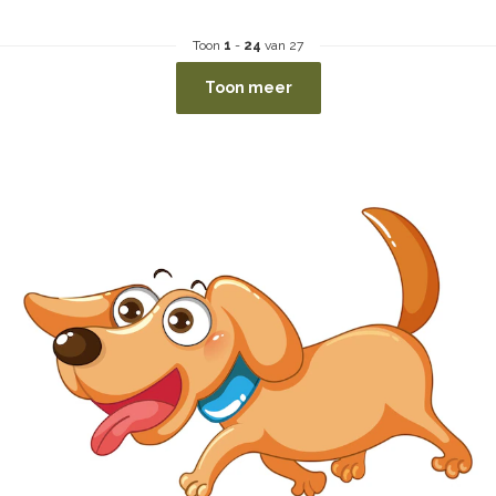
Toon
1
-
24
van 27
Toon meer