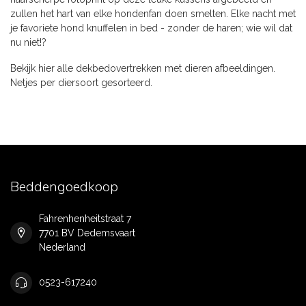
zullen het hart van elke hondenfan doen smelten. Elke nacht met
je favoriete hond knuffelen in bed - zonder de haren; wie wil dat
nu niet!?
Bekijk hier alle dekbedovertrekken met dieren afbeeldingen.
Netjes per diersoort gesorteerd.
Beddengoedkoop
Fahrenhenheitstraat 7
7701 BV Dedemsvaart
Nederland
0523-617240