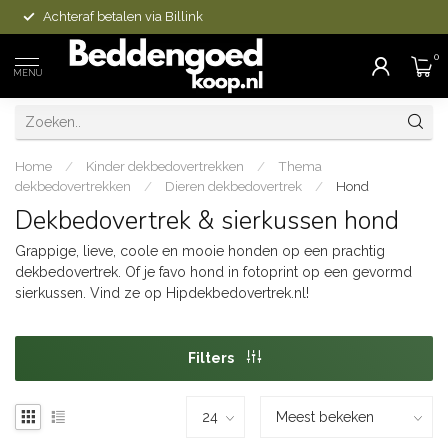
Achteraf betalen via Billink
0
MENU
Home
/
Kinder dekbedovertrekken
/
Thema
dekbedovertrekken
/
Dieren dekbedovertrek
/
Hond
Dekbedovertrek & sierkussen hond
Grappige, lieve, coole en mooie honden op een prachtig
dekbedovertrek. Of je favo hond in fotoprint op een gevormd
sierkussen. Vind ze op Hipdekbedovertrek.nl!
Filters