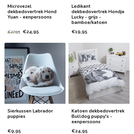
Microvezel
Ledikant
dekbedovertrek Hond
dekbedovertrek Hondje
Yuan - eenpersoons
Lucky - grijs -
bamboe/katoen
€24,95
€19,95
€27,95
Sierkussen Labrador
Katoen dekbedovertrek
puppies
Bulldog puppy's -
eenpersoons
€9,95
€24,95