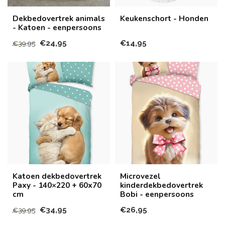
Dekbedovertrek animals
Keukenschort - Honden
- Katoen - eenpersoons
€24,95
€14,95
€39,95
Katoen dekbedovertrek
Microvezel
Paxy - 140×220 + 60x70
kinderdekbedovertrek
cm
Bobi - eenpersoons
€34,95
€26,95
€39,95