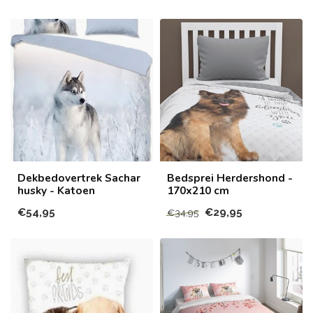
Dekbedovertrek Sachar
Bedsprei Herdershond -
husky - Katoen
170x210 cm
€54,95
€29,95
€34,95