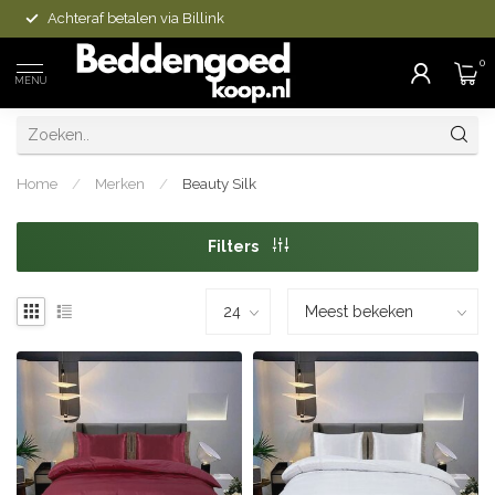
Achteraf betalen via Billink
0
MENU
Home
/
Merken
/
Beauty Silk
Filters