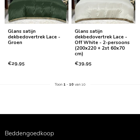
Glans satijn
Glans satijn
dekbedovertrek Lace -
dekbedovertrek Lace -
Groen
Off White - 2-persoons
(200x220 + 2st 60x70
cm)
€29,95
€39,95
Toon
1
-
10
van 10
Beddengoedkoop