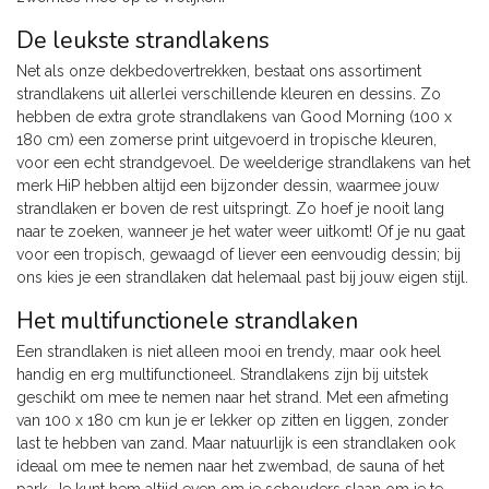
De leukste strandlakens
Net als onze dekbedovertrekken, bestaat ons assortiment
strandlakens uit allerlei verschillende kleuren en dessins. Zo
hebben de extra grote strandlakens van Good Morning (100 x
180 cm) een zomerse print uitgevoerd in tropische kleuren,
voor een echt strandgevoel. De weelderige strandlakens van het
merk HiP hebben altijd een bijzonder dessin, waarmee jouw
strandlaken er boven de rest uitspringt. Zo hoef je nooit lang
naar te zoeken, wanneer je het water weer uitkomt! Of je nu gaat
voor een tropisch, gewaagd of liever een eenvoudig dessin; bij
ons kies je een strandlaken dat helemaal past bij jouw eigen stijl.
Het multifunctionele strandlaken
Een strandlaken is niet alleen mooi en trendy, maar ook heel
handig en erg multifunctioneel. Strandlakens zijn bij uitstek
geschikt om mee te nemen naar het strand. Met een afmeting
van 100 x 180 cm kun je er lekker op zitten en liggen, zonder
last te hebben van zand. Maar natuurlijk is een strandlaken ook
ideaal om mee te nemen naar het zwembad, de sauna of het
park. Je kunt hem altijd even om je schouders slaan om je te