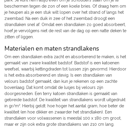
beschermen tegen de zon of een koele bries. Of draag hem om
je heupen als je een stuk wilt lopen over het strand of langs het
zwembad. Na een duik in zee of het zwembad droogt een
strandlaken snel af. Omdat een strandlaken zo goed absorbeert,
hoef je vervolgens niet de rest van de dag op een natte deken te
zitten of liggen.
Materialen en maten strandlakens
Om een strandlaken extra zacht en absorberend te maken, is het
gemaakt van zware kwaliteit badstof. Badstof is een katoenen
weefsel, waarbij kettingdraden tot lussen zijn gevormd. Hierdoor
is het extra absorberend en stevig. Is een strandlaken van
velours badstof gemaakt, dan kun je rekenen op een zachte
bovenlaag. Dat komt omdat de lusjes bij velours zijn
doorgesneden. Een terry katoen strandlaken is gemaakt van
gebreide badstof. De kwaliteit van strandlakens wordt uitgedrukt
in gr/m². Hierbij geldt: hoe hoger het aantal gram, hoe beter de
kwaliteit (en hoe dikker en zwaarder het strandlaken). Een
strandlaken voor volwassenen is meestal 100 x 180 cm groot,
maar er zijn ook extra grote strandlakens van 210 cm lang.