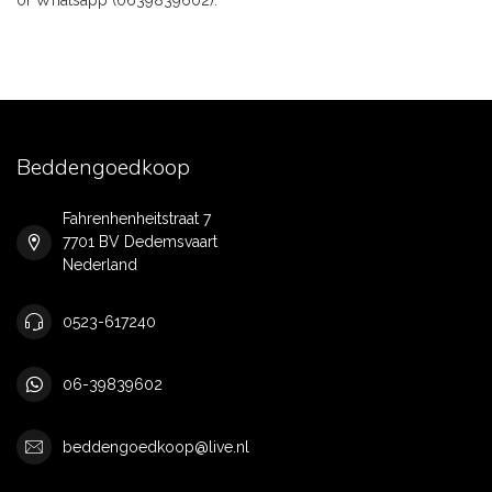
of Whatsapp (0639839602).
Beddengoedkoop
Fahrenhenheitstraat 7
7701 BV Dedemsvaart
Nederland
0523-617240
06-39839602
beddengoedkoop@live.nl