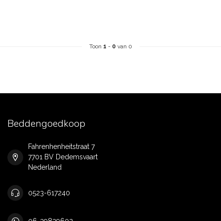
Toon
1
-
0
van 0
Beddengoedkoop
Fahrenhenheitstraat 7
7701 BV Dedemsvaart
Nederland
0523-617240
06-39839602