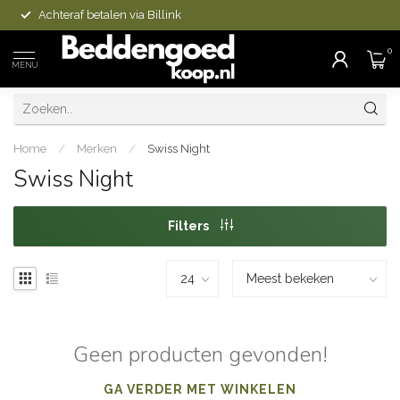
Achteraf betalen via Billink
0
MENU
Home
/
Merken
/
Swiss Night
Swiss Night
Filters
Geen producten gevonden!
GA VERDER MET WINKELEN