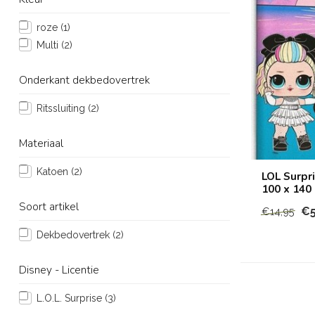
roze
(1)
Multi
(2)
Onderkant dekbedovertrek
Ritssluiting
(2)
Materiaal
Katoen
(2)
LOL Surpri
100 x 140 
Soort artikel
€5
€14,95
Dekbedovertrek
(2)
Disney - Licentie
L.O.L. Surprise
(3)