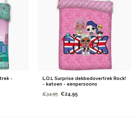
trek -
L.O.L Surprise dekbedovertrek Rock!
- katoen - eenpersoons
€24,95
€34,95