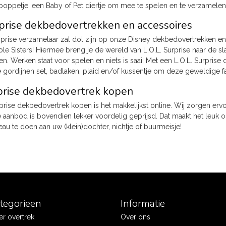
r poppetje, een Baby of Pet diertje om mee te spelen en te verzamelen
rprise dekbedovertrekken en accessoires
urprise verzamelaar zal dol zijn op onze Disney dekbedovertrekken 
le Sisters! Hiermee breng je de wereld van L.O.L. Surprise naar de s
en. Werken staat voor spelen en niets is saai! Met een L.O.L. Surpris
se gordijnen set, badlaken, plaid en/of kussentje om deze geweldige 
rprise dekbedovertrek kopen
rprise dekbedovertrek kopen is het makkelijkst online. Wij zorgen erv
e aanbod is bovendien lekker voordelig geprijsd. Dat maakt het leuk o
au te doen aan uw (klein)dochter, nichtje of buurmeisje!
ategorieën
Informatie
r overtrek
Over ons