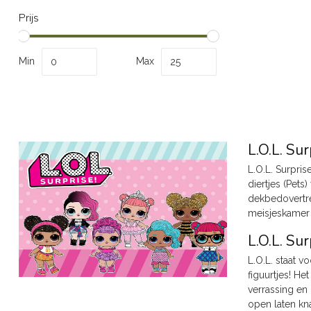
Prijs
Min
Max
L.O.L. Su
L.O.L. Surpris
diertjes (Pets
dekbedovertrek
meisjeskamer e
L.O.L. Sur
L.O.L. staat v
figuurtjes! He
verrassing en 
open laten kna