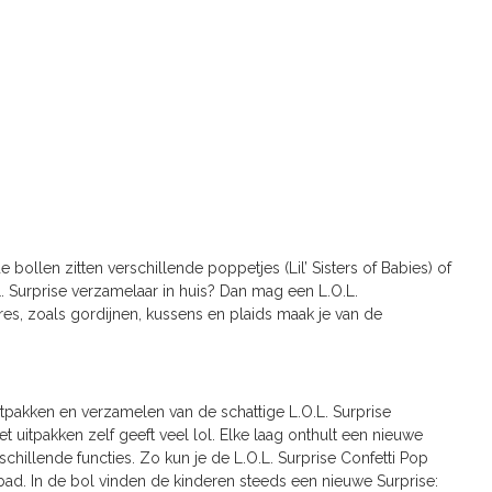
 bollen zitten verschillende poppetjes (Lil’ Sisters of Babies) of
O.L. Surprise verzamelaar in huis? Dan mag een L.O.L.
res, zoals gordijnen, kussens en plaids maak je van de
uitpakken en verzamelen van de schattige L.O.L. Surprise
et uitpakken zelf geeft veel lol. Elke laag onthult een nieuwe
rschillende functies. Zo kun je de L.O.L. Surprise Confetti Pop
 bad. In de bol vinden de kinderen steeds een nieuwe Surprise: