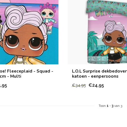
se! Fleeceplaid - Squad -
L.O.L Surprise dekbedover
cm - Multi
katoen - eenpersoons
,95
€24,95
€34,95
Toon
1
-
3
van 3