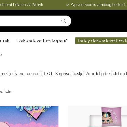
chteraf betalen via Billink
Op voorraad is vandaag besteld,
rtrek
Dekbedovertrek kopen?
Teddy dekbedovertrek 
se
meisjeskamer een echt L.O.L. Surprise feestje! Voordelig besteld op
oducten