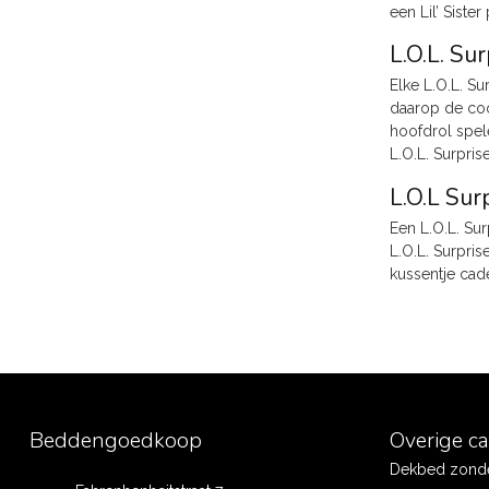
een Lil’ Siste
L.O.L. Su
Elke L.O.L. S
daarop de coo
hoofdrol spel
L.O.L. Surpri
L.O.L Su
Een L.O.L. Su
L.O.L. Surpris
kussentje cade
Beddengoedkoop
Overige c
Dekbed zonde