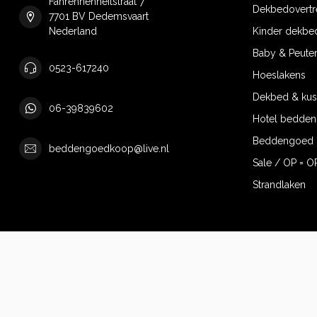
Fahrenhenheitstraat 7
Dekbedovertr
7701 BV Dedemsvaart
Nederland
Kinder dekbe
Baby & Peute
0523-617240
Hoeslakens
Dekbed & ku
06-39839602
Hotel bedde
Beddengoed 
beddengoedkoop@live.nl
Sale / OP = O
Strandlaken