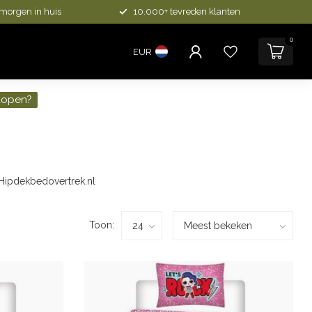
 morgen in huis
10.000+ tevreden klanten
0
EUR
kopen?
 Hipdekbedovertrek.nl
Toon: