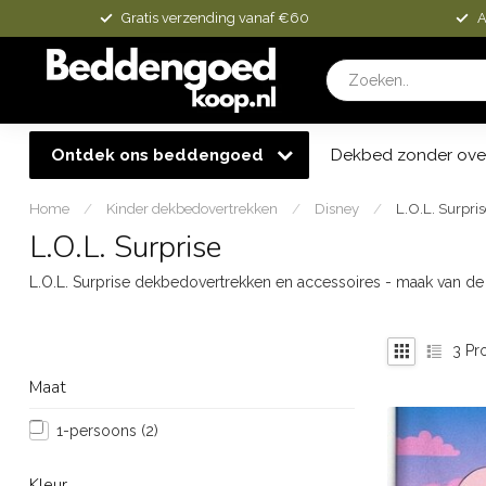
Gratis verzending vanaf €60
A
Ontdek ons beddengoed
Dekbed zonder ove
Home
/
Kinder dekbedovertrekken
/
Disney
/
L.O.L. Surpri
L.O.L. Surprise
L.O.L. Surprise dekbedovertrekken en accessoires - maak van de 
3
Pr
Maat
1-persoons
(2)
Kleur