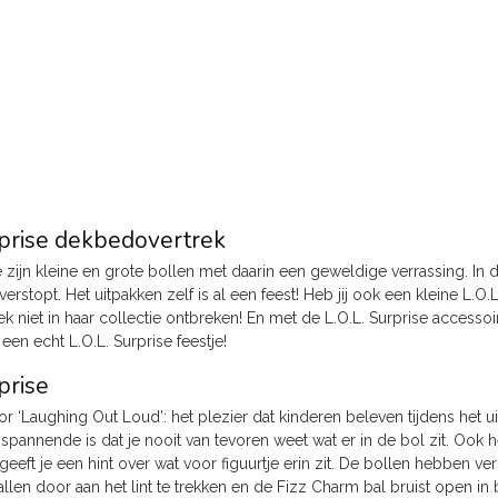
rprise dekbedovertrek
e zijn kleine en grote bollen met daarin een geweldige verrassing. In de
) verstopt. Het uitpakken zelf is al een feest! Heb jij ook een kleine L.
 niet in haar collectie ontbreken! En met de L.O.L. Surprise accessoi
en echt L.O.L. Surprise feestje!
prise
oor ‘Laughing Out Loud’: het plezier dat kinderen beleven tijdens het 
t spannende is dat je nooit van tevoren weet wat er in de bol zit. Ook h
geeft je een hint over wat voor figuurtje erin zit. De bollen hebben ve
llen door aan het lint te trekken en de Fizz Charm bal bruist open in