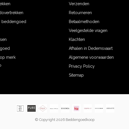
ekken
Verzenden
dovertrekken
Retourneren
r beddengoed
Betaalmethoden
Veelgestelde vragen
ssen
Klachten
ngoed
Afhalen in Dedemsvaart
op merk
Algemene voorwaarden
P
Privacy Policy
Sitemap
© Copyright 2026 Beddengoedkoop