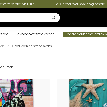
chteraf betalen via Billink
Op voorraad is vandaag besteld,
rtrek
Dekbedovertrek kopen?
Teddy dekbedovertrek 
ken
/
Good Morning strandlakens
oducten