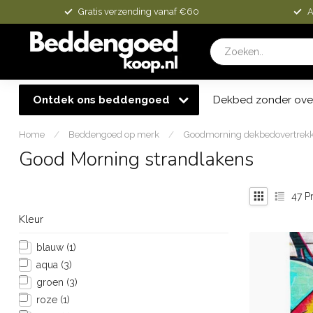
Gratis verzending vanaf €60
A
Ontdek ons beddengoed
Dekbed zonder ove
Home
/
Beddengoed op merk
/
Goodmorning dekbedovertrek
Good Morning strandlakens
47
Pr
Kleur
blauw
(1)
aqua
(3)
groen
(3)
roze
(1)