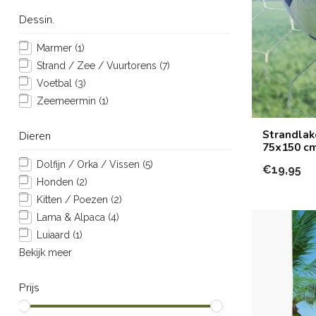
Dessin.
Marmer
(1)
Strand / Zee / Vuurtorens
(7)
Voetbal
(3)
Zeemeermin
(1)
Strandlak
Dieren
75x150 c
Dolfijn / Orka / Vissen
(5)
€19,95
Honden
(2)
Kitten / Poezen
(2)
Lama & Alpaca
(4)
Luiaard
(1)
Bekijk meer
Prijs