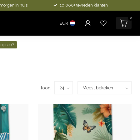
 morgen in huis
10.000+ tevreden klanten
0
EUR
kopen?
Toon: