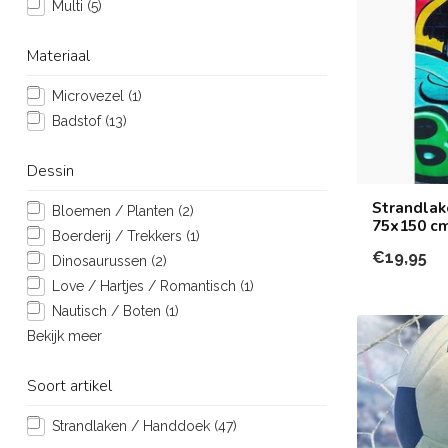
Multi
(5)
Materiaal
Microvezel
(1)
Badstof
(13)
Dessin
Strandlak
Bloemen / Planten
(2)
75x150 c
Boerderij / Trekkers
(1)
€19,95
Dinosaurussen
(2)
Love / Hartjes / Romantisch
(1)
Nautisch / Boten
(1)
Bekijk meer
Soort artikel
Strandlaken / Handdoek
(47)