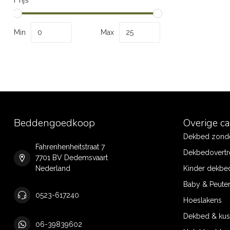
Min
Max
Beddengoedkoop
Overige c
Dekbed zonde
Fahrenhenheitstraat 7
Dekbedovertr
7701 BV Dedemsvaart
Nederland
Kinder dekbe
Baby & Peute
0523-617240
Hoeslakens
Dekbed & ku
06-39839602