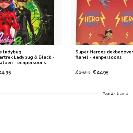
s ladybug
Super Heroes dekbedover
rtrek Ladybug & Black -
flanel - eenpersoons
atoen - eenpersoons
24,95
€22,95
€29,95
Toon
1
-
2
van 2