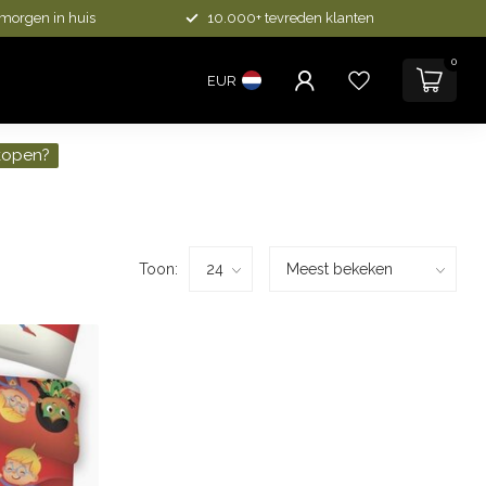
 morgen in huis
10.000+ tevreden klanten
0
EUR
kopen?
Toon: