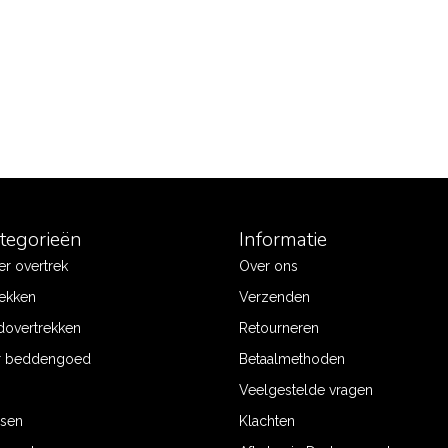
ategorieën
Informatie
r overtrek
Over ons
ekken
Verzenden
dovertrekken
Retourneren
r beddengoed
Betaalmethoden
Veelgestelde vragen
ssen
Klachten