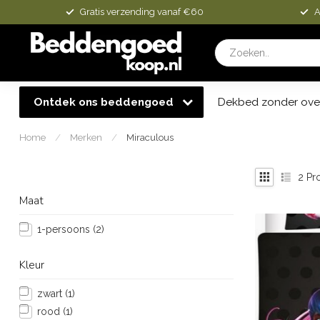
Gratis verzending vanaf €60
A
Ontdek ons beddengoed
Dekbed zonder ove
Home
/
Merken
/
Miraculous
2
Pr
Maat
1-persoons
(2)
Kleur
zwart
(1)
rood
(1)