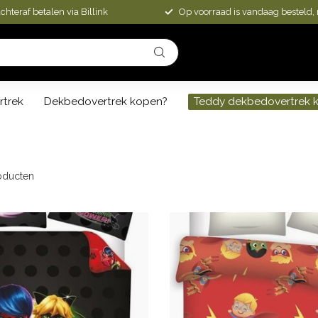
chteraf betalen via Billink
Op voorraad is vandaag besteld,
rtrek
Dekbedovertrek kopen?
Teddy dekbedovertrek 
oducten