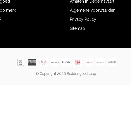
ngoed
Afhalen in Dedemsvaart
op merk
Algemene voorwaarden
P
Privacy Policy
Sitemap
© Copyright 2026 Beddengoedkoop