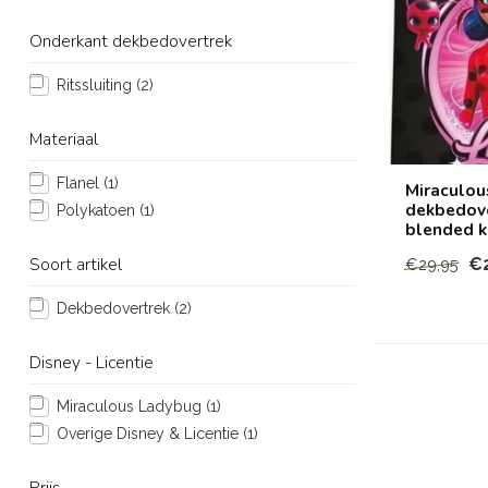
Onderkant dekbedovertrek
Ritssluiting
(2)
Materiaal
Flanel
(1)
Miraculou
dekbedove
Polykatoen
(1)
blended k
Soort artikel
€
€29,95
Dekbedovertrek
(2)
Disney - Licentie
Miraculous Ladybug
(1)
Overige Disney & Licentie
(1)
Prijs