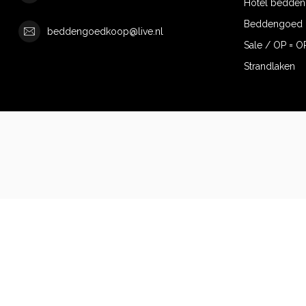
Hotel bedde
Beddengoed 
beddengoedkoop@live.nl
Sale / OP = O
Strandlaken