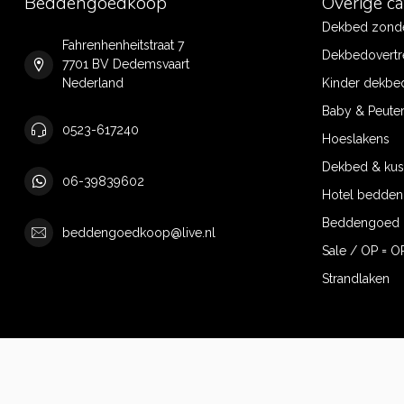
Beddengoedkoop
Overige c
Dekbed zonde
Fahrenhenheitstraat 7
Dekbedovertr
7701 BV Dedemsvaart
Nederland
Kinder dekbe
Baby & Peute
0523-617240
Hoeslakens
Dekbed & ku
06-39839602
Hotel bedde
Beddengoed 
beddengoedkoop@live.nl
Sale / OP = O
Strandlaken