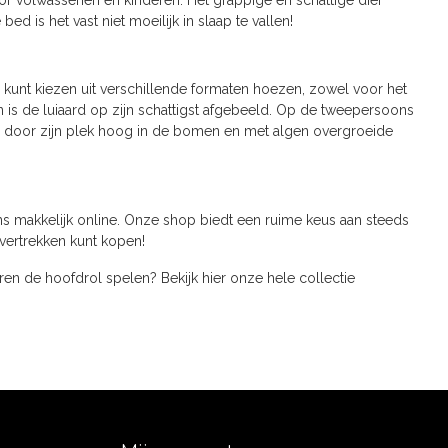
oor volwassenen en kinderen. Het grappige en schattige dier
ed is het vast niet moeilijk in slaap te vallen!
e kunt kiezen uit verschillende formaten hoezen, zowel voor het
is de luiaard op zijn schattigst afgebeeld. Op de tweepersoons
tten door zijn plek hoog in de bomen en met algen overgroeide
ns makkelijk online. Onze shop biedt een ruime keus aan steeds
vertrekken kunt kopen!
n de hoofdrol spelen? Bekijk hier onze hele collectie