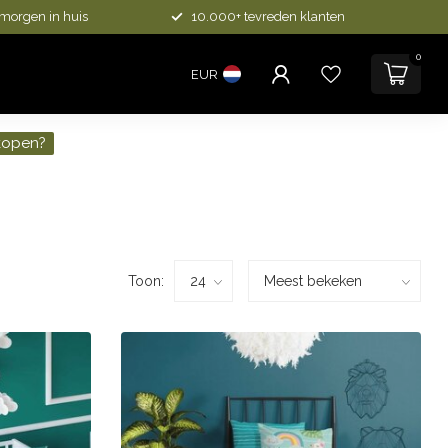
 morgen in huis
10.000+ tevreden klanten
0
EUR
kopen?
Toon: