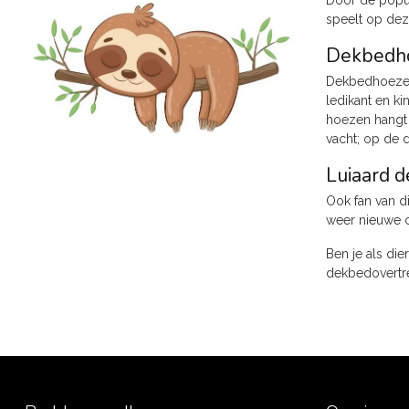
Door de popula
speelt op deze
Dekbedho
Dekbedhoezen 
ledikant en k
hoezen hangt d
vacht; op de 
Luiaard 
Ook fan van d
weer nieuwe c
Ben je als di
dekbedovertre