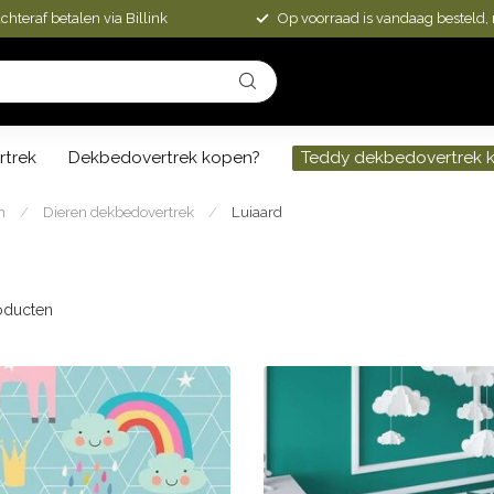
chteraf betalen via Billink
Op voorraad is vandaag besteld,
rtrek
Dekbedovertrek kopen?
Teddy dekbedovertrek 
n
/
Dieren dekbedovertrek
/
Luiaard
oducten