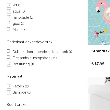
wit
(1)
aqua
(1)
mint/Jade
(1)
geel
(1)
Multi
(1)
Onderkant dekbedovertrek
Strandlak
Dubbel doorlopende instopstrook
(1)
Flessenhals instopstrook
(1)
€17,95
Ritssluiting
(1)
Materiaal
Katoen
(3)
Bamboe
(1)
Soort artikel