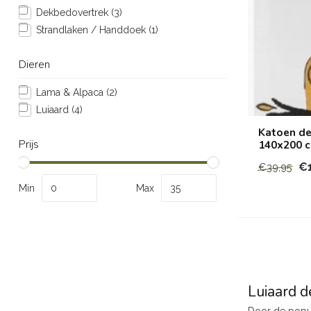
Dekbedovertrek
(3)
Strandlaken / Handdoek
(1)
Dieren
Lama & Alpaca
(2)
Luiaard
(4)
Katoen de
Prijs
140x200 
€1
€39,95
Min
Max
Luiaard 