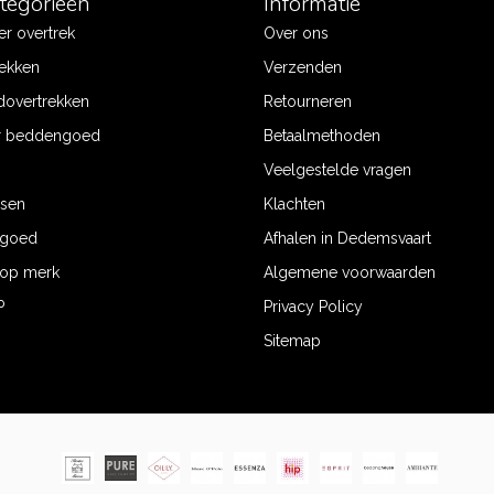
ategorieën
Informatie
r overtrek
Over ons
ekken
Verzenden
dovertrekken
Retourneren
r beddengoed
Betaalmethoden
Veelgestelde vragen
ssen
Klachten
ngoed
Afhalen in Dedemsvaart
op merk
Algemene voorwaarden
P
Privacy Policy
Sitemap