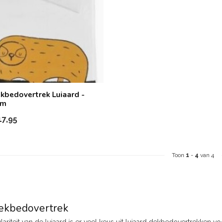
kbedovertrek Luiaard -
cm
7,95
Toon
1
-
4
van 4
dekbedovertrek