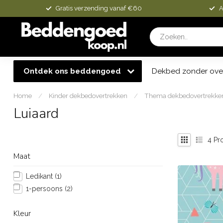
Gratis verzending vanaf €60
A
Ontdek ons beddengoed
Dekbed zonder ove
Home
/
Kinder dekbedovertrekken
/
Thema dekbedovertrekke
Luiaard
4
Pr
Maat
Ledikant
(1)
1-persoons
(2)
Kleur