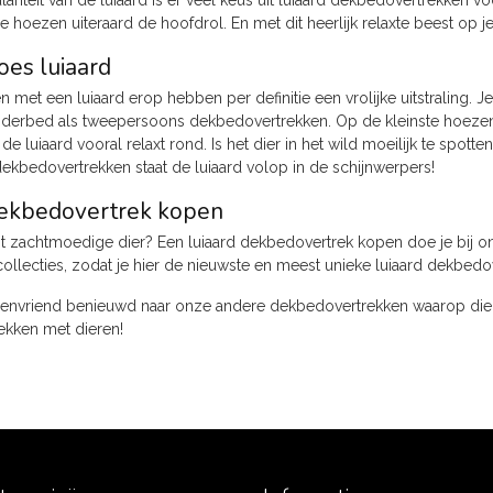
riteit van de luiaard is er veel keus uit luiaard dekbedovertrekken v
 hoezen uiteraard de hoofdrol. En met dit heerlijk relaxte beest op je b
es luiaard
met een luiaard erop hebben per definitie een vrolijke uitstraling. J
inderbed als tweepersoons dekbedovertrekken. Op de kleinste hoezen 
e luiaard vooral relaxt rond. Is het dier in het wild moeilijk te spo
dekbedovertrekken staat de luiaard volop in de schijnwerpers!
dekbedovertrek kopen
it zachtmoedige dier? Een luiaard dekbedovertrek kopen doe je bij o
ollecties, zodat je hier de nieuwste en meest unieke luiaard dekbedo
erenvriend benieuwd naar onze andere dekbedovertrekken waarop diere
kken met dieren!