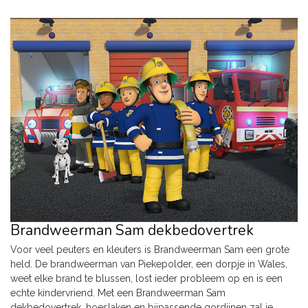
Brandweerman Sam dekbedovertrek
Voor veel peuters en kleuters is Brandweerman Sam een grote
held. De brandweerman van Piekepolder, een dorpje in Wales,
weet elke brand te blussen, lost ieder probleem op en is een
echte kindervriend. Met een Brandweerman Sam
dekbedovertrek, hoeslaken en bijpassende gordijnen zal je