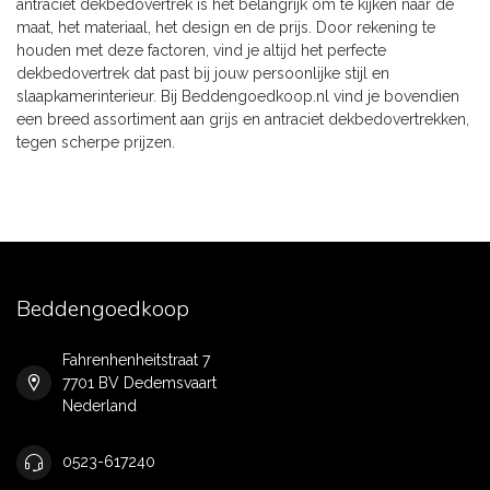
antraciet dekbedovertrek is het belangrijk om te kijken naar de
maat, het materiaal, het design en de prijs. Door rekening te
houden met deze factoren, vind je altijd het perfecte
dekbedovertrek dat past bij jouw persoonlijke stijl en
slaapkamerinterieur. Bij Beddengoedkoop.nl vind je bovendien
een breed assortiment aan grijs en antraciet dekbedovertrekken,
tegen scherpe prijzen.
Beddengoedkoop
Fahrenhenheitstraat 7
7701 BV Dedemsvaart
Nederland
0523-617240