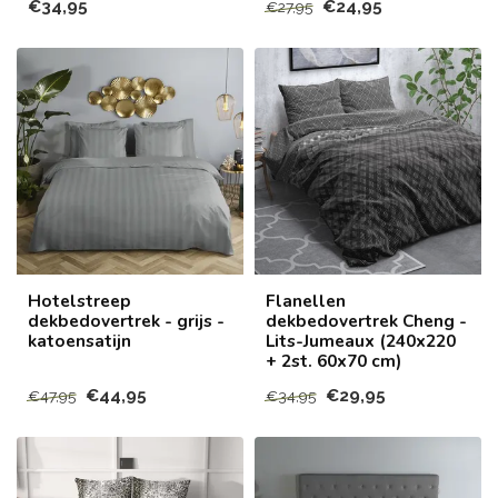
€34,95
€24,95
€27,95
Hotelstreep
Flanellen
dekbedovertrek - grijs -
dekbedovertrek Cheng -
katoensatijn
Lits-Jumeaux (240x220
+ 2st. 60x70 cm)
€44,95
€29,95
€47,95
€34,95