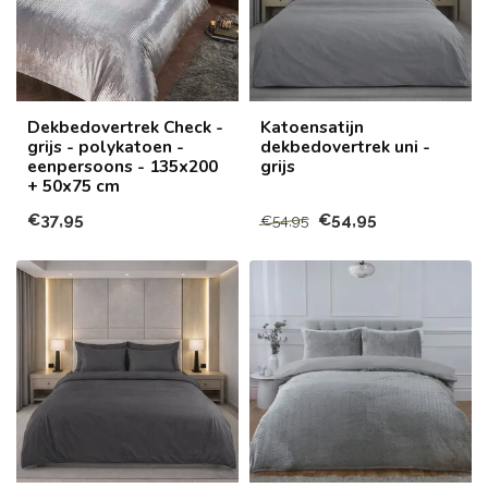
Dekbedovertrek Check -
Katoensatijn
grijs - polykatoen -
dekbedovertrek uni -
eenpersoons - 135x200
grijs
+ 50x75 cm
€37,95
€54,95
€54,95