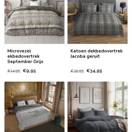
Microvezel
Katoen dekbedovertrek
ekbedovertrek
Jacoba geruit
September Grijs
€9,95
€34,95
€14,95
€39,95