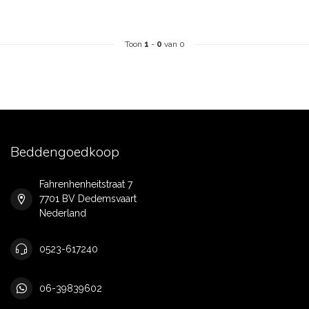
Toon
1
-
0
van 0
Beddengoedkoop
Fahrenhenheitstraat 7
7701 BV Dedemsvaart
Nederland
0523-617240
06-39839602