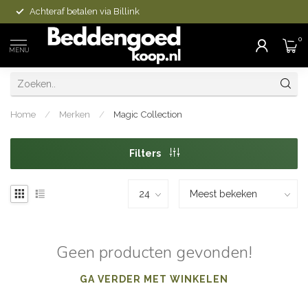
Achteraf betalen via Billink
0
MENU
Home
/
Merken
/
Magic Collection
Filters
Geen producten gevonden!
GA VERDER MET WINKELEN