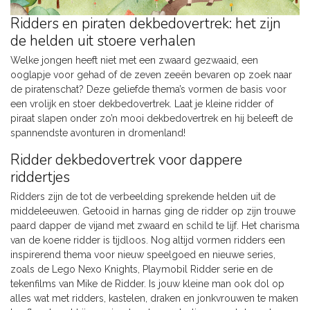
Ridders en piraten dekbedovertrek: het zijn
de helden uit stoere verhalen
Welke jongen heeft niet met een zwaard gezwaaid, een
ooglapje voor gehad of de zeven zeeën bevaren op zoek naar
de piratenschat? Deze geliefde thema’s vormen de basis voor
een vrolijk en stoer dekbedovertrek. Laat je kleine ridder of
piraat slapen onder zo’n mooi dekbedovertrek en hij beleeft de
spannendste avonturen in dromenland!
Ridder dekbedovertrek voor dappere
riddertjes
Ridders zijn de tot de verbeelding sprekende helden uit de
middeleeuwen. Getooid in harnas ging de ridder op zijn trouwe
paard dapper de vijand met zwaard en schild te lijf. Het charisma
van de koene ridder is tijdloos. Nog altijd vormen ridders een
inspirerend thema voor nieuw speelgoed en nieuwe series,
zoals de Lego Nexo Knights, Playmobil Ridder serie en de
tekenfilms van Mike de Ridder. Is jouw kleine man ook dol op
alles wat met ridders, kastelen, draken en jonkvrouwen te maken