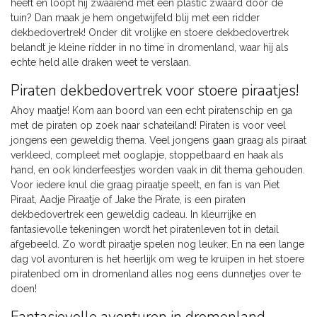
heeft en loopt hij zwaaiend met een plastic zwaard door de
tuin? Dan maak je hem ongetwijfeld blij met een ridder
dekbedovertrek! Onder dit vrolijke en stoere dekbedovertrek
belandt je kleine ridder in no time in dromenland, waar hij als
echte held alle draken weet te verslaan.
Piraten dekbedovertrek voor stoere piraatjes!
Ahoy maatje! Kom aan boord van een echt piratenschip en ga
met de piraten op zoek naar schateiland! Piraten is voor veel
jongens een geweldig thema. Veel jongens gaan graag als piraat
verkleed, compleet met ooglapje, stoppelbaard en haak als
hand, en ook kinderfeestjes worden vaak in dit thema gehouden.
Voor iedere knul die graag piraatje speelt, en fan is van Piet
Piraat, Aadje Piraatje of Jake the Pirate, is een piraten
dekbedovertrek een geweldig cadeau. In kleurrijke en
fantasievolle tekeningen wordt het piratenleven tot in detail
afgebeeld. Zo wordt piraatje spelen nog leuker. En na een lange
dag vol avonturen is het heerlijk om weg te kruipen in het stoere
piratenbed om in dromenland alles nog eens dunnetjes over te
doen!