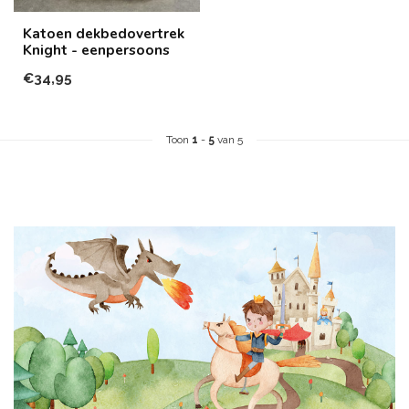
Katoen dekbedovertrek
Knight - eenpersoons
€34,95
Toon
1
-
5
van 5