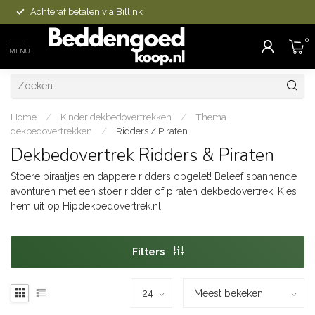
Achteraf betalen via Billink
0
MENU
Home
/
Kinder dekbedovertrekken
/
Thema
dekbedovertrekken
/
Ridders / Piraten
Dekbedovertrek Ridders & Piraten
Stoere piraatjes en dappere ridders opgelet! Beleef spannende
avonturen met een stoer ridder of piraten dekbedovertrek! Kies
hem uit op Hipdekbedovertrek.nl
Filters