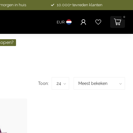
 morgen in huis
10.000+ tevreden klanten
0
EUR
kopen?
Toon: