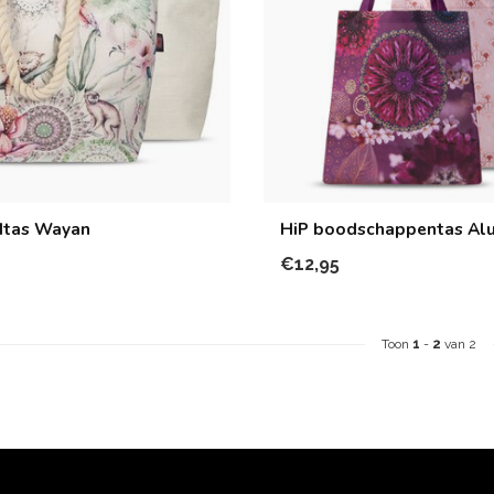
dtas Wayan
HiP boodschappentas Al
€12,95
Toon
1
-
2
van 2