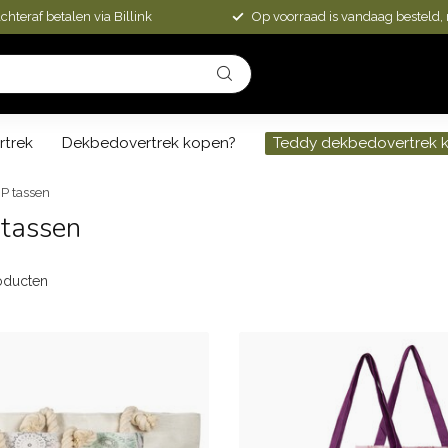
chteraf betalen via Billink
Op voorraad is vandaag besteld,
rtrek
Dekbedovertrek kopen?
Teddy dekbedovertrek 
iP tassen
tassen
oducten