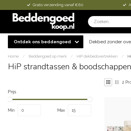
Gratis verzending vanaf €60
A
Ontdek ons beddengoed
Dekbed zonder ove
Home
/
Beddengoed op merk
/
HIP dekbedovertrekken
/
H
HiP strandtassen & boodschappen
2
Pr
Prijs
Min
Max