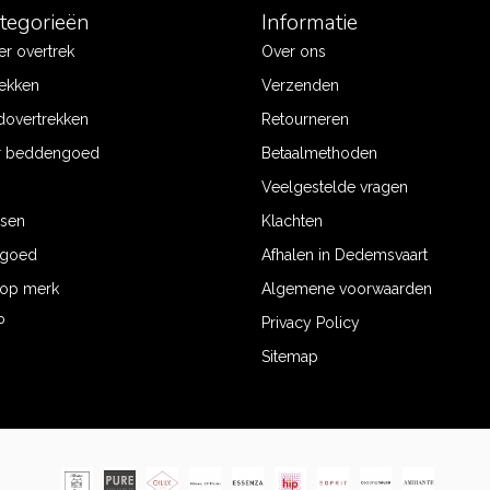
ategorieën
Informatie
r overtrek
Over ons
ekken
Verzenden
dovertrekken
Retourneren
r beddengoed
Betaalmethoden
Veelgestelde vragen
ssen
Klachten
ngoed
Afhalen in Dedemsvaart
op merk
Algemene voorwaarden
P
Privacy Policy
Sitemap