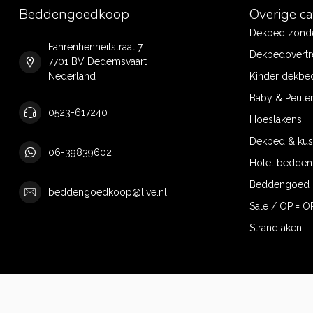
Beddengoedkoop
Overige c
Dekbed zonde
Fahrenhenheitstraat 7
Dekbedovertr
7701 BV Dedemsvaart
Nederland
Kinder dekbe
Baby & Peute
0523-617240
Hoeslakens
Dekbed & ku
06-39839602
Hotel bedde
Beddengoed 
beddengoedkoop@live.nl
Sale / OP = O
Strandlaken