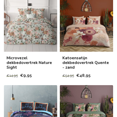
Microvezel
Katoensatijn
dekbedovertrek Nature
dekbedovertrek Quente
Sight
- zand
€9,95
€48,95
€14,95
€54,95