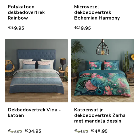
Polykatoen
Microvezel
dekbedovertrek
dekbedovertrek
Rainbow
Bohemian Harmony
€19,95
€29,95
Dekbedovertrek Vida -
Katoensatijn
katoen
dekbedovertrek Zarha
met mandala dessin
€34,95
€48,95
€39,95
€54,95