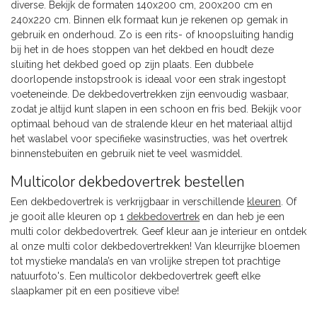
diverse. Bekijk de formaten 140x200 cm, 200x200 cm en
240x220 cm. Binnen elk formaat kun je rekenen op gemak in
gebruik en onderhoud. Zo is een rits- of knoopsluiting handig
bij het in de hoes stoppen van het dekbed en houdt deze
sluiting het dekbed goed op zijn plaats. Een dubbele
doorlopende instopstrook is ideaal voor een strak ingestopt
voeteneinde. De dekbedovertrekken zijn eenvoudig wasbaar,
zodat je altijd kunt slapen in een schoon en fris bed. Bekijk voor
optimaal behoud van de stralende kleur en het materiaal altijd
het waslabel voor specifieke wasinstructies, was het overtrek
binnenstebuiten en gebruik niet te veel wasmiddel.
Multicolor dekbedovertrek bestellen
Een dekbedovertrek is verkrijgbaar in verschillende
kleuren
. Of
je gooit alle kleuren op 1
dekbedovertrek
en dan heb je een
multi color dekbedovertrek. Geef kleur aan je interieur en ontdek
al onze multi color dekbedovertrekken! Van kleurrijke bloemen
tot mystieke mandala’s en van vrolijke strepen tot prachtige
natuurfoto's. Een multicolor dekbedovertrek geeft elke
slaapkamer pit en een positieve vibe!