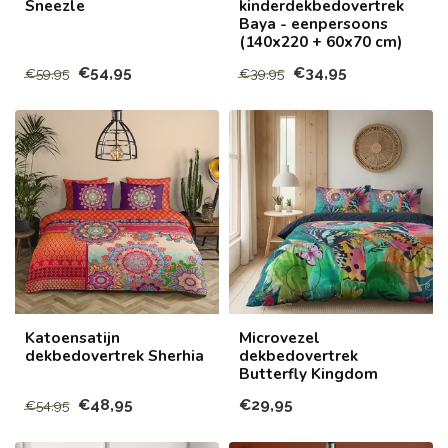
Sneezle
kinderdekbedovertrek
Baya - eenpersoons
(140x220 + 60x70 cm)
€54,95
€34,95
€59,95
€39,95
Katoensatijn
Microvezel
dekbedovertrek Sherhia
dekbedovertrek
Butterfly Kingdom
€48,95
€29,95
€54,95