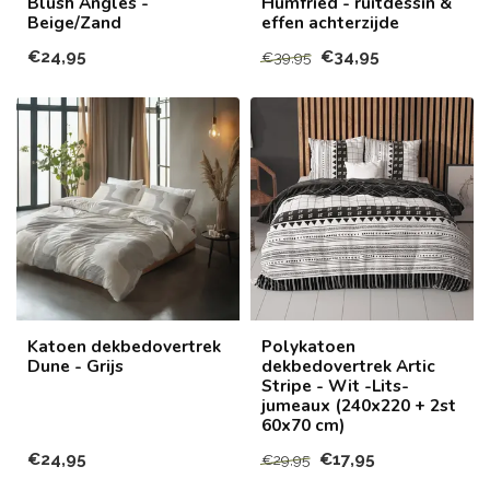
Blush Angles -
Humfried - ruitdessin &
Beige/Zand
effen achterzijde
€24,95
€34,95
€39,95
Katoen dekbedovertrek
Polykatoen
Dune - Grijs
dekbedovertrek Artic
Stripe - Wit -Lits-
jumeaux (240x220 + 2st
60x70 cm)
€24,95
€17,95
€29,95