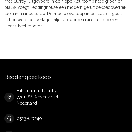
met ‘Surrey’, uitgevoerd in de hippe kleurcombinatie groen en
blauw, voegt Beddinghouse een modern geruit dekbedovertrek
toe aan haar collectie. De mooie overloop in de kleuren geeft
het ontwerp een vintage tintje. Zo worden ruiten en blokken
ineens heel modern!
Beddengoedkoop
Fahrenhenheitstraat 7
7701 BV Dedemsvaart
Nederland
0523-617240