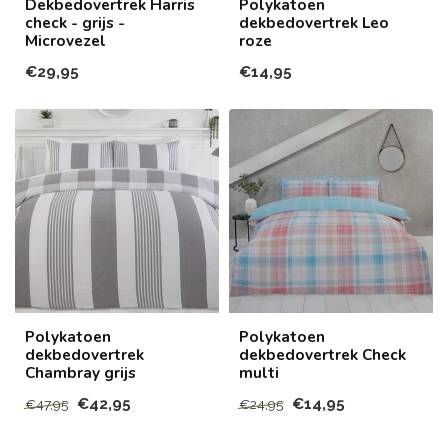
Dekbedovertrek Harris
Polykatoen
check - grijs -
dekbedovertrek Leo
Microvezel
roze
€29,95
€14,95
Polykatoen
Polykatoen
dekbedovertrek
dekbedovertrek Check
Chambray grijs
multi
€42,95
€14,95
€47,95
€24,95