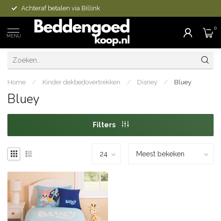
Achteraf betalen via Billink
0
MENU
Home
/
Kinder dekbedovertrekken
/
Disney
/
Bluey
Bluey
Filters