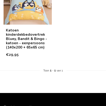
Katoen
kinderdekbedovertrek
Bluey, Bandit & Bingo -
katoen - eenpersoons
(140x200 + 65x65 cm)
€29,95
Toon
1
-
1
van 1