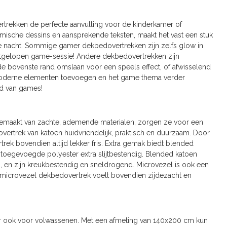
rtrekken de perfecte aanvulling voor de kinderkamer of
amische dessins en aansprekende teksten, maakt het vast een stuk
de nacht. Sommige gamer dekbedovertrekken zijn zelfs glow in
uitgelopen game-sessie! Andere dekbedovertrekken zijn
 de bovenste rand omslaan voor een speels effect, of afwisselend
 moderne elementen toevoegen en het game thema verder
eld van games!
Gemaakt van zachte, ademende materialen, zorgen ze voor een
ertrek van katoen huidvriendelijk, praktisch en duurzaam. Door
 bovendien altijd lekker fris. Extra gemak biedt blended
 toegevoegde polyester extra slijtbestendig. Blended katoen
, en zijn kreukbestendig en sneldrogend. Microvezel is ook een
en microvezel dekbedovertrek voelt bovendien zijdezacht en
ar ook voor volwassenen. Met een afmeting van 140x200 cm kun