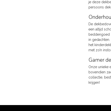
je deze dekbe
persoons dekb
Onderhoud
De dekbedove
een altijd sch
beddengoed bi
in gedachten. 
het kinderdek
met zo’n inst
Gamer dek
Onze unieke e
bovendien za
collectie, be
krijgen!