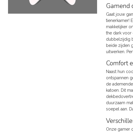
Gamend d
Gaat jouw gam
tienerkamer! 
makkelijker o
the dark voor
dubbelzijdig 
beide zijden 
uitwerken. Per
Comfort e
Naast hun coo
ontspannen ge
de ademende e
katoen. Dit m
dekbedovertre
duurzaam mate
soepel aan. D
Verschill
Onze gamer de