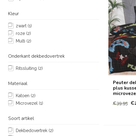
Kleur
zwart
(1)
roze
(2)
Multi
(2)
Onderkant dekbedovertrek
Ritssluiting
(2)
Peuter de
Materiaal
plus kuss
microveze
Katoen
(2)
€
€39,95
Microvezel
(1)
Soort artikel
Dekbedovertrek
(2)