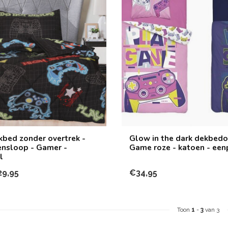
kbed zonder overtrek -
Glow in the dark dekbedo
ensloop - Gamer -
Game roze - katoen - ee
l
29,95
€34,95
Toon
1
-
3
van 3