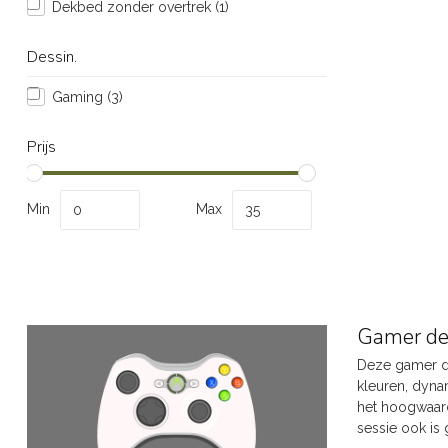
Dekbed zonder overtrek
(1)
Dessin.
Gaming
(3)
Prijs
Min
Max
Gamer de
Deze gamer de
kleuren, dyna
het hoogwaard
sessie ook is