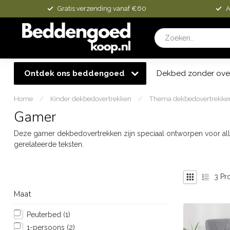
Gratis verzending vanaf €60
A
Ontdek ons beddengoed
Dekbed zonder ove
Home
/
Kinder dekbedovertrekken
/
Thema dekbedovertrekke
Gamer
Deze gamer dekbedovertrekken zijn speciaal ontworpen voor alle
gerelateerde teksten.
3
Pr
Maat
Peuterbed
(1)
1-persoons
(2)