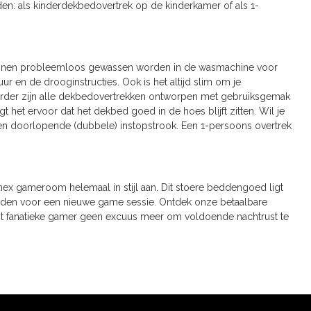
: als kinderdekbedovertrek op de kinderkamer of als 1-
unnen probleemloos gewassen worden in de wasmachine voor
ur en de drooginstructies. Ook is het altijd slim om je
erder zijn alle dekbedovertrekken ontworpen met gebruiksgemak
 het ervoor dat het dekbed goed in de hoes blijft zitten. Wil je
en doorlopende (dubbele) instopstrook. Een 1-persoons overtrek
x gameroom helemaal in stijl aan. Dit stoere beddengoed ligt
den voor een nieuwe game sessie. Ontdek onze betaalbare
est fanatieke gamer geen excuus meer om voldoende nachtrust te