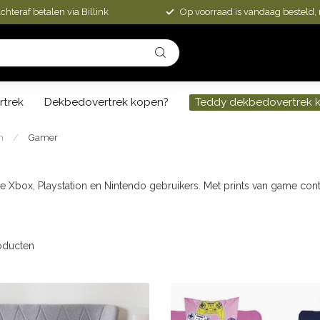
chteraf betalen via Billink
Op voorraad is vandaag besteld,
rtrek
Dekbedovertrek kopen?
Teddy dekbedovertrek 
n
/
Gamer
 Xbox, Playstation en Nintendo gebruikers. Met prints van game cont
oducten