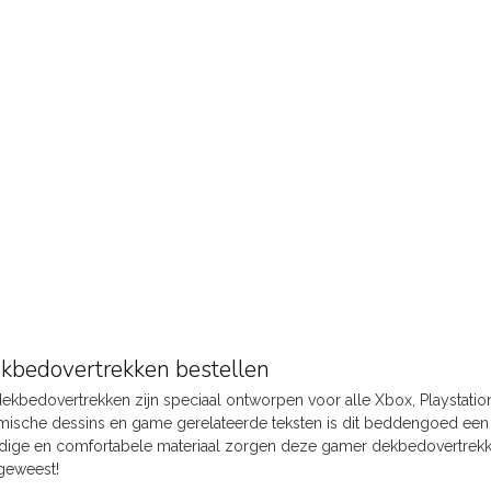
kbedovertrekken bestellen
kbedovertrekken zijn speciaal ontworpen voor alle Xbox, Playstation 
mische dessins en game gerelateerde teksten is dit beddengoed een p
ige en comfortabele materiaal zorgen deze gamer dekbedovertrekke
 geweest!