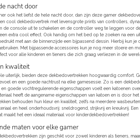
e nacht door
er ook het liefst de hele nacht door, dan zijn deze gamer dekbedove
Een cool dekbedovertrek met levensgrote prints van controllers, dyn
m de console uit te schakelen en de controller weg te leggen voor 
 een extra cool effect. Ook handig om het bed op te zoeken na een 
bedrukt met aan de binnenzijde een bijpassend dessin. Hierbij kun je
gebruiken. Met bijpassende accessoires kun je nog meer stoere en
fect voor alle kinderen en tieners die zich graag verliezen in de wer
n kwaliteit
le uiterlijk, bieden deze dekbedovertrekken hoogwaardig comfort. 
voel en een goede nachtrust na elke gamesessie. Zo is een dekbedov
n goede vochtregulerende eigenschappen voelt een katoenen overtrek
ateriaal heeft de aangename eigenschappen van katoen en is door het
kken behouden hun kleur en kwaliteit, zelfs na meerdere wasbeurten
riaal en heel onderhoudsvrij: sneldrogend, strijkvrij en kreukvrij. E
at maakt het een ideaal materiaal voor kinderdekbedovertrekken!
ende maten voor elke gamer
kbedovertrekken zijn geschikt voor zowel kinderen als tieners, ma