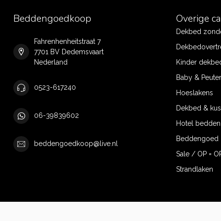
Beddengoedkoop
Overige c
Dekbed zonde
Fahrenhenheitstraat 7
Dekbedovertr
7701 BV Dedemsvaart
Nederland
Kinder dekbe
Baby & Peute
0523-617240
Hoeslakens
Dekbed & ku
06-39839602
Hotel bedde
Beddengoed 
beddengoedkoop@live.nl
Sale / OP = O
Strandlaken