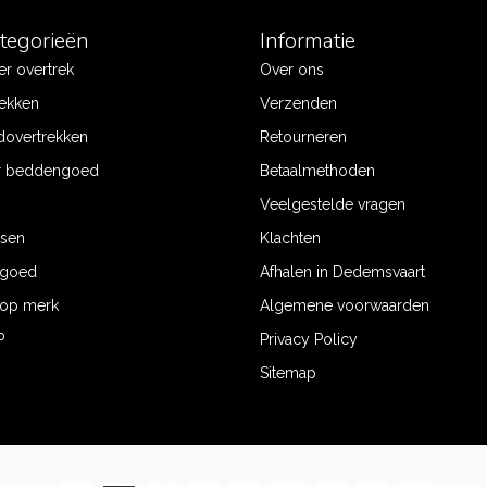
ategorieën
Informatie
r overtrek
Over ons
ekken
Verzenden
dovertrekken
Retourneren
r beddengoed
Betaalmethoden
Veelgestelde vragen
ssen
Klachten
ngoed
Afhalen in Dedemsvaart
op merk
Algemene voorwaarden
P
Privacy Policy
Sitemap