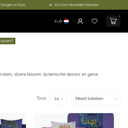
 morgen in huis
10.000+ tevreden klanten
0
EUR
kopen?
rollers, stoere kleuren, dynamische dessins en game
Toon: