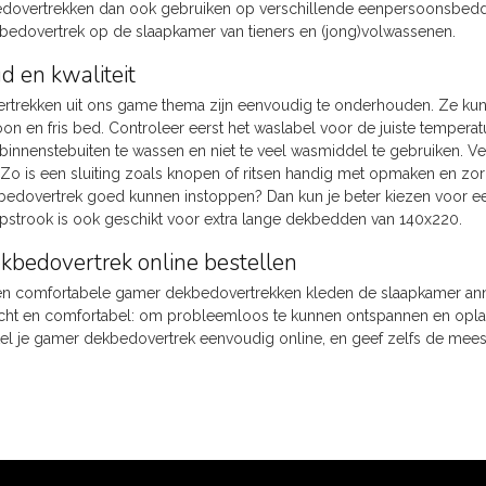
dovertrekken dan ook gebruiken op verschillende eenpersoonsbedden
edovertrek op de slaapkamer van tieners en (jong)volwassenen.
 en kwaliteit
rtrekken uit ons game thema zijn eenvoudig te onderhouden. Ze k
oon en fris bed. Controleer eerst het waslabel voor de juiste temperatu
nnenstebuiten te wassen en niet te veel wasmiddel te gebruiken. V
Zo is een sluiting zoals knopen of ritsen handig met opmaken en zorgt
bedovertrek goed kunnen instoppen? Dan kun je beter kiezen voor e
opstrook is ook geschikt voor extra lange dekbedden van 140x220.
bedovertrek online bestellen
n comfortabele gamer dekbedovertrekken kleden de slaapkamer anne
cht en comfortabel: om probleemloos te kunnen ontspannen en opla
stel je gamer dekbedovertrek eenvoudig online, en geef zelfs de me