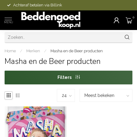
Achteraf betalen via Billink
0
MENU
Home
/
Merken
/
Masha en de Beer producten
Masha en de Beer producten
Filters