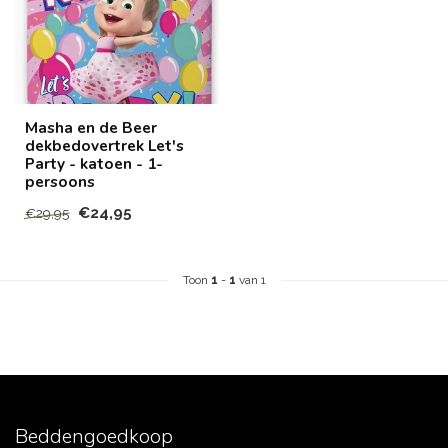
Masha en de Beer
dekbedovertrek Let's
Party - katoen - 1-
persoons
€24,95
€29,95
Toon
1
-
1
van 1
Beddengoedkoop