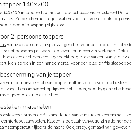
n topper 140x200
r 140x200 in topconditie met een perfect passend hoeslaken! Deze
matras. Ze beschermen tegen vuil en vocht en voelen ook nog eens hee
soons bed of boxspring stijlvol aan!
voor 2-persoons toppers
ens
van 140x200 cm zijn speciaal geschikt voor een topper in hetzelf
tras of boxspring en wordt de levensduur daarvan verlengd. Ook ku
 hoeslakens hebben een lage hoekhoogte, die varieert van 7 tot 12 
gebruik en zorgen in een handomdraai voor een glad en fris slaapoppe
bescherming van je topper
aken in combinatie met een topper molton zorg je voor de beste m
 en vangt lichaamsvocht op tijdens het slapen, voor hygiënische besch
mer goed op zijn plaats zitten.
eslaken materialen
oeslakens vormen de finishing touch van je matrasbescherming. Hier l
e comfortabel aanvoelen. Katoen is populair vanwege zijn ademende
haamstemperatuur tijdens de nacht. Ook jersey, gemaakt van geweven ka