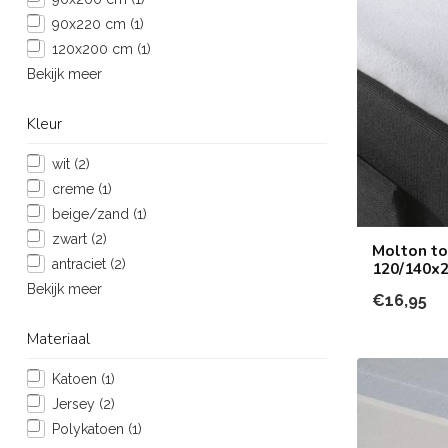
90x220 cm
(1)
120x200 cm
(1)
Bekijk meer
Kleur
wit
(2)
creme
(1)
beige/zand
(1)
zwart
(2)
Molton to
antraciet
(2)
120/140x
Bekijk meer
€16,95
Materiaal
Katoen
(1)
Jersey
(2)
Polykatoen
(1)