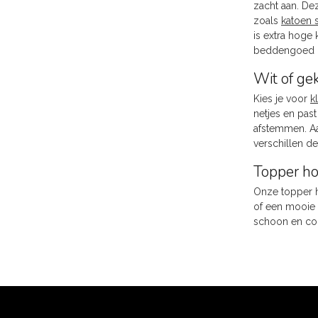
zacht aan. De
zoals
katoen s
is extra hoge 
beddengoed in
Wit of ge
Kies je voor
k
netjes en pas
afstemmen. Aa
verschillen de
Topper h
Onze topper h
of een mooie 
schoon en co