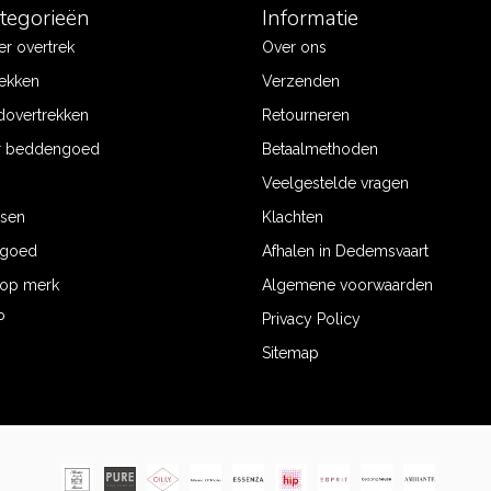
ategorieën
Informatie
r overtrek
Over ons
ekken
Verzenden
dovertrekken
Retourneren
r beddengoed
Betaalmethoden
Veelgestelde vragen
ssen
Klachten
ngoed
Afhalen in Dedemsvaart
op merk
Algemene voorwaarden
P
Privacy Policy
Sitemap