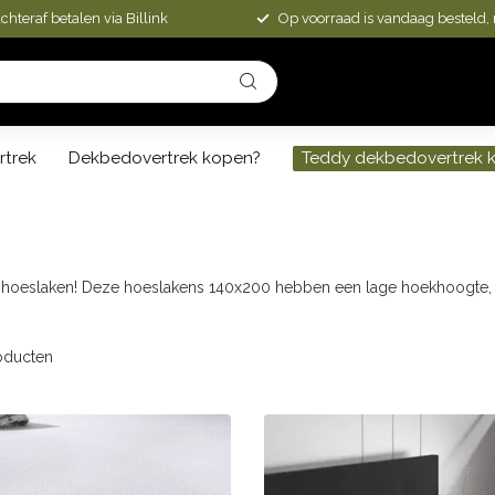
chteraf betalen via Billink
Op voorraad is vandaag besteld,
rtrek
Dekbedovertrek kopen?
Teddy dekbedovertrek 
d hoeslaken! Deze hoeslakens 140x200 hebben een lage hoekhoogte, 
oducten