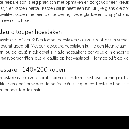
ze rekbare stof is erg praktisch met opmaken en zorgt voor een kreuk
atijn
en
katoen percal
. Katoen satijn heeft een natuurlijke glans die zo
kwaliteit katoen met een dichte weving. Deze gladde en 'crispy' stof 
 een chic hotel!
kleurd topper hoeslaken
lassiek wit
of
kleur
? Een topper hoeslaken 140x200 is bij ons in verschil
t overal goed bij. Met een gekleurd hoeslaken kun je een kleurtje aa
n jou de keus! In elk geval zijn alle hoeslakens eenvoudig in onder
 wasvoorschriften, dus kijk altijd op het waslabel. Hiermee blijft de 
oeslaken 140x200 kopen
oeslakens 140x200 combineren optimale matrasbescherming met zacht 
kleur en geef jouw bed de perfecte finishing touch. Bestel je hoesl
mfortabel topdekmatras!