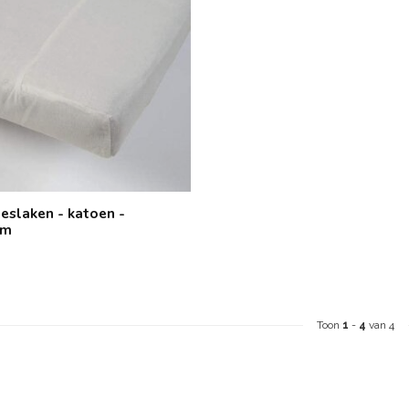
eslaken - katoen -
cm
Toon
1
-
4
van 4