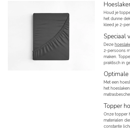
Hoeslake
Houd je toppe
het dunne dek
kleed je 2-per
Speciaal 
Deze
hoeslak
2-persoons ma
maken. Topper
praktisch in 
Optimale 
Met een hoesl
het hoeslaken
matrasbescher
Topper ho
Onze topper h
materialen di
constante lic