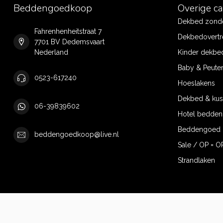
Beddengoedkoop
Overige c
Dekbed zonde
Fahrenhenheitstraat 7
Dekbedovertr
7701 BV Dedemsvaart
Nederland
Kinder dekbe
Baby & Peute
0523-617240
Hoeslakens
Dekbed & ku
06-39839602
Hotel bedde
Beddengoed 
beddengoedkoop@live.nl
Sale / OP = O
Strandlaken