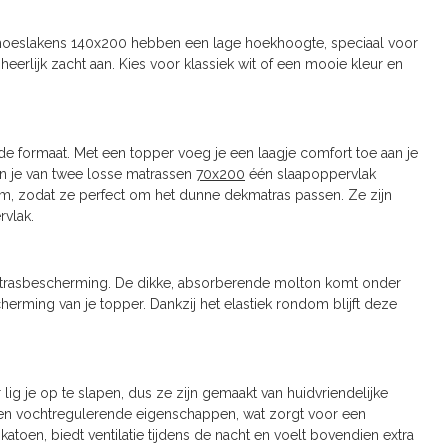
 hoeslakens 140x200 hebben een lage hoekhoogte, speciaal voor
rlijk zacht aan. Kies voor klassiek wit of een mooie kleur en
de formaat. Met een topper voeg je een laagje comfort toe aan je
n je van twee losse matrassen
70x200
één slaapoppervlak
cm, zodat ze perfect om het dunne dekmatras passen. Ze zijn
rvlak.
atrasbescherming. De dikke, absorberende molton komt onder
erming van je topper. Dankzij het elastiek rondom blijft deze
ig je op te slapen, dus ze zijn gemaakt van huidvriendelijke
 en vochtregulerende eigenschappen, wat zorgt voor een
toen, biedt ventilatie tijdens de nacht en voelt bovendien extra