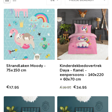
Strandlaken Moody -
Kinderdekbedovertrek
75x150 cm
Daya - flanel -
eenpersoons - 140x220
+ 60x70 cm
€17,95
€34,95
€39,95