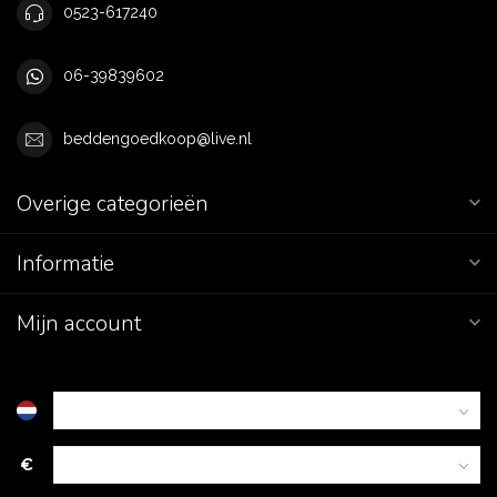
0523-617240
06-39839602
beddengoedkoop@live.nl
Overige categorieën
Informatie
Mijn account
€