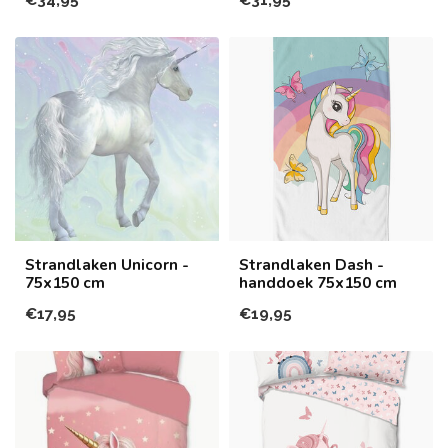
Strandlaken Unicorn -
Strandlaken Dash -
75x150 cm
handdoek 75x150 cm
€17,95
€19,95