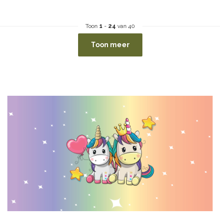
Toon
1
-
24
van 40
Toon meer