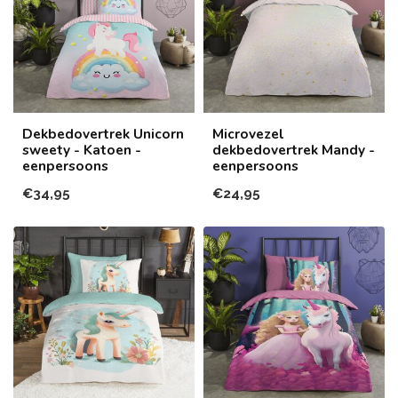
Dekbedovertrek Unicorn
Microvezel
sweety - Katoen -
dekbedovertrek Mandy -
eenpersoons
eenpersoons
€34,95
€24,95