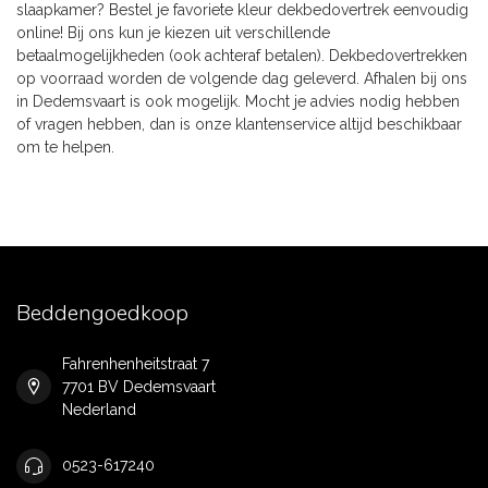
slaapkamer? Bestel je favoriete kleur dekbedovertrek eenvoudig
online! Bij ons kun je kiezen uit verschillende
betaalmogelijkheden (ook achteraf betalen). Dekbedovertrekken
op voorraad worden de volgende dag geleverd. Afhalen bij ons
in Dedemsvaart is ook mogelijk. Mocht je advies nodig hebben
of vragen hebben, dan is onze klantenservice altijd beschikbaar
om te helpen.
Beddengoedkoop
Fahrenhenheitstraat 7
7701 BV Dedemsvaart
Nederland
0523-617240