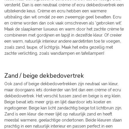
versterkt. Dan is een neutraal crème of ecru dekbedovertrek een
uitstekende keus. Crème en ecru hebben een warmere
uitstraling dan wit omdat ze een zweempje geel bevatten. Ecru
en crème worden dan ook vaak omschreven als 'gebroken wit'.
Maak de slaapkamer luxueus en warm door het zachte crème te
combineren met gordijnen en tapijt in dezelfde kleur. Of creëer
een warm, natuurlijk interieur andere aardetinten toe te voegen,
zoals zand, taupe, of lichtgrijs. Maak het extra gezellig met
zachte verlichting, zoals wandlampen en tafellampen!
Zand / beige dekbedovertrek
Ook zand of beige dekbedovertrekken zijn neutraal van kleur,
maar doorgaans iets donkerder van tint dan een crème of ecru
dekbedovertrek. Het verschil tussen zand en beige is erg klein.
Beige bevat iets meer grijs en lijkt daardoor iets koeler en
ingetogener. Beige kan licht zandachtig beige tot lichtbruin zijn.
Zand is een kleur die meer lijkt op natuurlijk zand en heeft
meestal warmere, geelachtige ondertonen. Beide kleuren staan
prachtig in een natuurlijk interieur en passen perfect in een